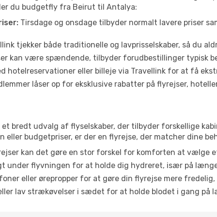
der du budgetfly fra Beirut til Antalya:
iser:
Tirsdage og onsdage tilbyder normalt lavere priser 
link tjekker både traditionelle og lavprisselskaber, så du aldri
r kan være spændende, tilbyder forudbestillinger typisk bedr
 hotelreservationer eller billeje via Travellink for at få eks
emmer låser op for eksklusive rabatter på flyrejser, hoteller o
r et bredt udvalg af flyselskaber, der tilbyder forskellige 
eller budgetpriser, er der en flyrejse, der matcher dine be
ejser kan det gøre en stor forskel for komforten at vælge 
 under flyvningen for at holde dig hydreret, især på læng
ner eller ørepropper for at gøre din flyrejse mere fredelig,
ler lav strækøvelser i sædet for at holde blodet i gang på l