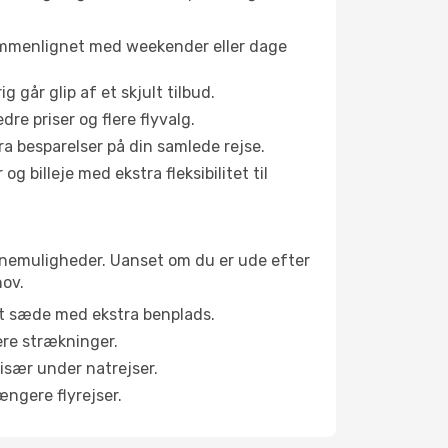
sammenlignet med weekender eller dage
g går glip af et skjult tilbud.
e priser og flere flyvalg.
tra besparelser på din samlede rejse.
g billeje med ekstra fleksibilitet til
kabinemuligheder. Uanset om du er ude efter
hov.
et sæde med ekstra benplads.
ere strækninger.
 især under natrejser.
ængere flyrejser.