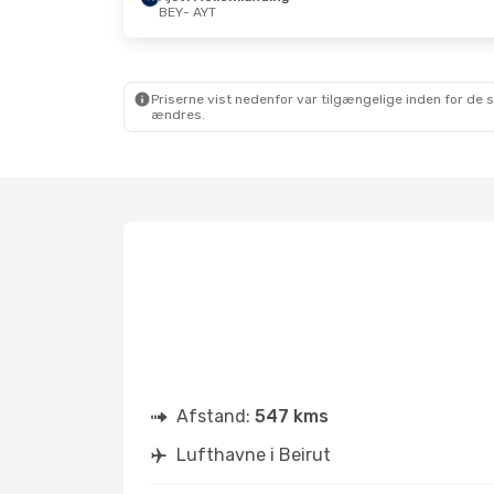
BEY
- AYT
Priserne vist nedenfor var tilgængelige inden for de 
ændres.
Afstand:
547 kms
Lufthavne i Beirut