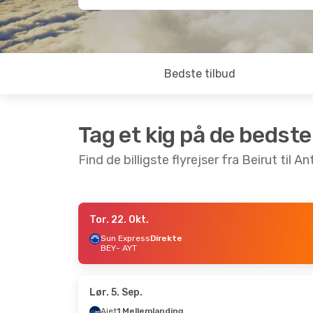
Bedste tilbud
Tag et kig på de bedste
Find de billigste flyrejser fra Beirut til An
Tor. 22. Okt.
Lør. 10. Okt.
- Tir. 20. Okt.
Man. 21. S
Sun Express
Direkte
BEY
- AYT
Pegasus Airlines
Direkte
Pegasus A
BEY
- AYT
BEY
- AYT
Pegasus Airlines
Direkte
Sun Expre
AYT
- BEY
AYT
- BEY
Lør. 5. Sep.
Ajet
1 Mellemlanding