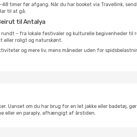
24-48 timer før afgang. Når du har booket via Travellink, se
ar til at gå.
eirut til Antalya
t rundt – fra lokale festivaler og kulturelle begivenheder til
lt eller roligt og naturskønt.
tiviteter og mere liv, mens måneder uden for spidsbelastnin
er. Uanset om du har brug for en let jakke eller badetøj, gø
e eller en paraply, afhængigt af årstiden.