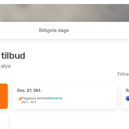
Billigste dage
 tilbud
talya
Filtr
Ons. 21. Okt.
S
ep.
- Lør. 26. Sep.
Man. 7. Sep.
- Ons. 9. Se
Pegasus Airlines
Direkte
BEY
- AYT
irlines
Direkte
Sun Express
Direkte
BEY
- AYT
ss
Direkte
Ajet
1 Mellemlanding
AYT
- BEY