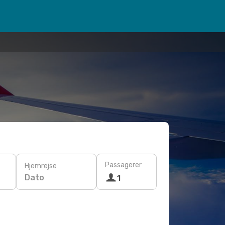
Passagerer
Hjemrejse
Dato
1