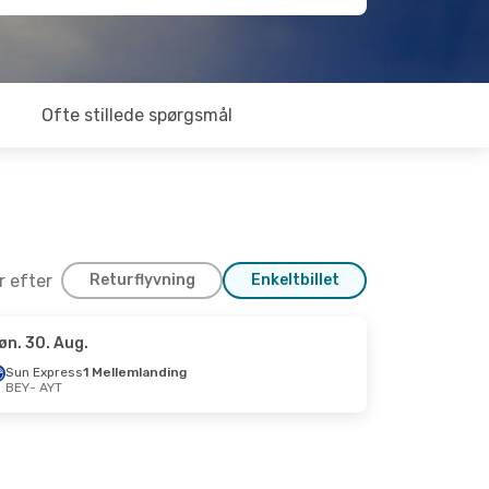
Ofte stillede spørgsmål
er efter
Returflyvning
Enkeltbillet
øn. 30. Aug.
p.
Sun Express
1 Mellemlanding
BEY
- AYT