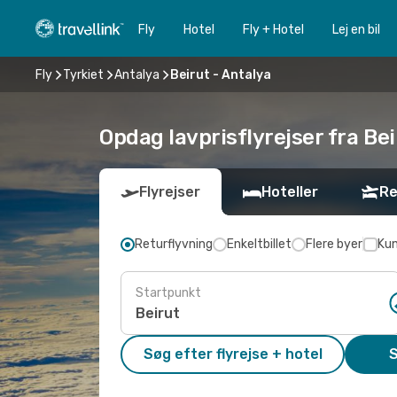
Fly
Hotel
Fly + Hotel
Lej en bil
Fly
Tyrkiet
Antalya
Beirut - Antalya
Opdag lavprisflyrejser fra Bei
Flyrejser
Hoteller
Re
Returflyvning
Enkeltbillet
Flere byer
Kun
Startpunkt
Søg efter flyrejse + hotel
S