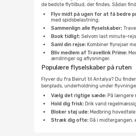
de bedste flytilbud, der findes. Sådan fin
Flyv midt på ugen for at få bedre pr
med spidsbelastning.
Sammenlign alle flyselskaber:
Travel
Book tidligt:
Selvom last minute-rejse
Saml din rejse:
Kombiner flyrejser med
Bliv medlem af Travellink Prime:
Medl
ændringer og aflysninger.
Populære flyselskaber på ruten
Flyver du fra Beirut til Antalya? Du finde
benplads, underholdning under flyvningen 
Vælg det rigtige sæde:
På længere r
Hold dig frisk:
Drik vand regelmæssigt
Bloker støj ude:
Medbring hovedtelefo
Stræk dig ofte:
Gå i midtergangen, el