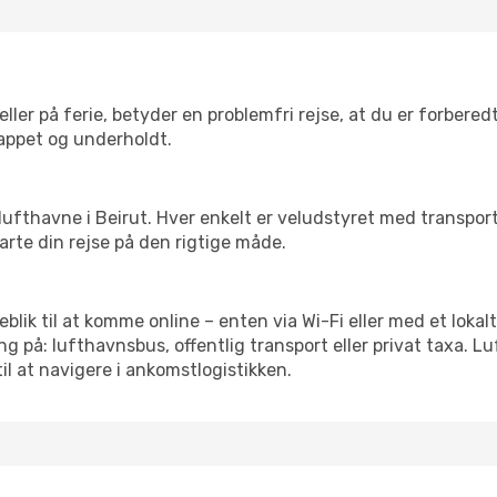
ler på ferie, betyder en problemfri rejse, at du er forbered
slappet og underholdt.
rre lufthavne i Beirut. Hver enkelt er veludstyret med transpo
tarte din rejse på den rigtige måde.
jeblik til at komme online – enten via Wi-Fi eller med et loka
g på: lufthavnsbus, offentlig transport eller privat taxa. 
il at navigere i ankomstlogistikken.