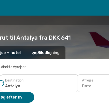
rut til Antalya fra DKK 641
jse + hotel
Biludlejning
 direkte flyrejser
Destination
Afrejse
Dato
øg efter fly