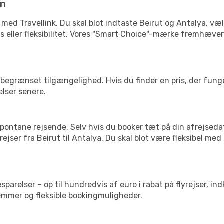
in
 med Travellink. Du skal blot indtaste Beirut og Antalya, væl
pris eller fleksibilitet. Vores "Smart Choice"-mærke fremhæve
begrænset tilgængelighed. Hvis du finder en pris, der funger
elser senere.
pontane rejsende. Selv hvis du booker tæt på din afrejseda
ejser fra Beirut til Antalya. Du skal blot være fleksibel med
arelser – op til hundredvis af euro i rabat på flyrejser, ind
lemmer og fleksible bookingmuligheder.