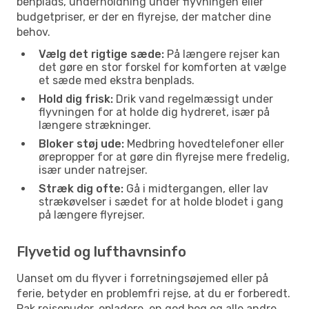
benplads, underholdning under flyvningen eller
budgetpriser, er der en flyrejse, der matcher dine
behov.
Vælg det rigtige sæde:
På længere rejser kan
det gøre en stor forskel for komforten at vælge
et sæde med ekstra benplads.
Hold dig frisk:
Drik vand regelmæssigt under
flyvningen for at holde dig hydreret, især på
længere strækninger.
Bloker støj ude:
Medbring hovedtelefoner eller
ørepropper for at gøre din flyrejse mere fredelig,
især under natrejser.
Stræk dig ofte:
Gå i midtergangen, eller lav
strækøvelser i sædet for at holde blodet i gang
på længere flyrejser.
Flyvetid og lufthavnsinfo
Uanset om du flyver i forretningsøjemed eller på
ferie, betyder en problemfri rejse, at du er forberedt.
Pak rejsepuder, opladere, en god bog og alle andre