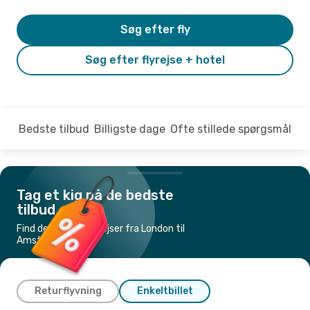
Søg efter fly
Søg efter flyrejse + hotel
Bedste tilbud
Billigste dage
Ofte stillede spørgsmål
Tag et kig på de bedste
tilbud
Find de billigste flyrejser fra London til
Amsterdam
Returflyvning
Enkeltbillet