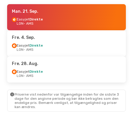
Man. 7. Sep.
Man. 21. Sep.
- Man. 14. Sep.
Easyjet
Easyjet
Direkte
Direkte
LON
LON
- AMS
- AMS
Transavia Airlines
Direkte
AMS
- LON
Fre. 4. Sep.
Tor. 17. Sep.
Easyjet
Direkte
- Man. 21. Sep.
LON
- AMS
Easyjet
Direkte
LON
- AMS
Transavia Airlines
Direkte
Fre. 28. Aug.
AMS
- LON
Easyjet
Direkte
LON
- AMS
Tor. 27. Aug.
- Ons. 2. Sep.
Easyjet
Direkte
LON
- AMS
Priserne vist nedenfor var tilgængelige inden for de sidste 3
Easyjet
Direkte
dage for den angivne periode og bør ikke betragtes som den
AMS
- LON
endelige pris. Bemærk venligst, at tilgængelighed og priser
kan ændres.