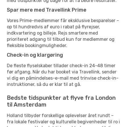
med tidspunkter og dage for at få bedre resultater.
Spar mere med Travellink Prime
Vores Prime-medlemmer får eksklusive besparelser –
op til hundredvis af euro i rabat på flyrejser,
indkvartering og billeje. Rejs smartere med
prioriteret adgang til tilbud kun for medlemmer og
fleksible bookingmuligheder.
Check-in og klargøring
De fleste flyselskaber tillader check-in 24-48 timer
før afgang. Når du har booket via Travellink, sender
vi dig en påmindelses-e-mail med trinvise check-in-
instruktioner, så du er klar til at gå.
Bedste tidspunkter at flyve fra London
til Amsterdam
Holland tilbyder forskellige oplevelser året rundt –
fra lokale festivaler og kulturelle begivenheder til ro i