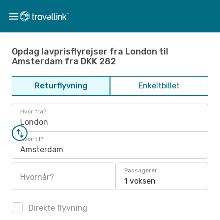
Opdag lavprisflyrejser fra London til
Amsterdam fra DKK 282
Returflyvning
Enkeltbillet
Hvor fra?
London
Hvor til?
Amsterdam
Passagerer
Hvornår?
1 voksen
Direkte flyvning