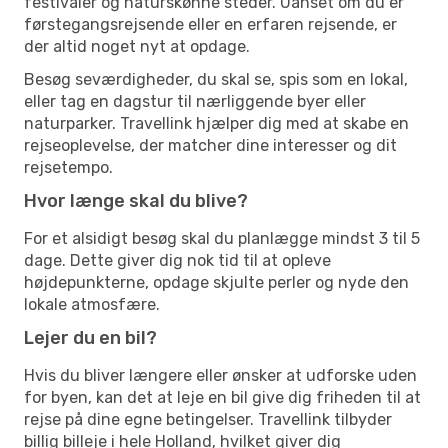
festivaler og naturskønne steder. Uanset om du er
førstegangsrejsende eller en erfaren rejsende, er
der altid noget nyt at opdage.
Besøg seværdigheder, du skal se, spis som en lokal,
eller tag en dagstur til nærliggende byer eller
naturparker. Travellink hjælper dig med at skabe en
rejseoplevelse, der matcher dine interesser og dit
rejsetempo.
Hvor længe skal du blive?
For et alsidigt besøg skal du planlægge mindst 3 til 5
dage. Dette giver dig nok tid til at opleve
højdepunkterne, opdage skjulte perler og nyde den
lokale atmosfære.
Lejer du en bil?
Hvis du bliver længere eller ønsker at udforske uden
for byen, kan det at leje en bil give dig friheden til at
rejse på dine egne betingelser. Travellink tilbyder
billig billeje i hele Holland, hvilket giver dig