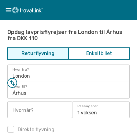
Opdag lavprisflyrejser fra London til Århus
fra DKK 110
Returflyvning
Enkeltbillet
Hvor fra?
London
Hvor til?
Århus
Passagerer
Hvornår?
1 voksen
Direkte flyvning