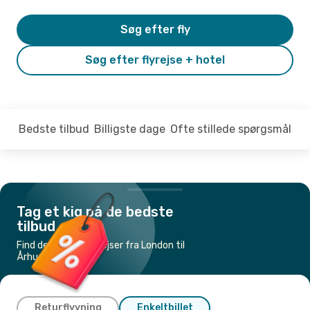
Søg efter fly
Søg efter flyrejse + hotel
Bedste tilbud
Billigste dage
Ofte stillede spørgsmål
Tag et kig på de bedste
tilbud
Find de billigste flyrejser fra London til
Århus
Returflyvning
Enkeltbillet