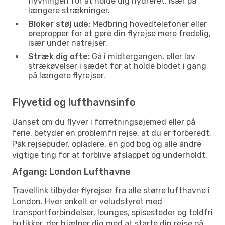
flyvningen for at holde dig hydreret, især på
længere strækninger.
Bloker støj ude:
Medbring hovedtelefoner eller
ørepropper for at gøre din flyrejse mere fredelig,
især under natrejser.
Stræk dig ofte:
Gå i midtergangen, eller lav
strækøvelser i sædet for at holde blodet i gang
på længere flyrejser.
Flyvetid og lufthavnsinfo
Uanset om du flyver i forretningsøjemed eller på
ferie, betyder en problemfri rejse, at du er forberedt.
Pak rejsepuder, opladere, en god bog og alle andre
vigtige ting for at forblive afslappet og underholdt.
Afgang: London Lufthavne
Travellink tilbyder flyrejser fra alle større lufthavne i
London. Hver enkelt er veludstyret med
transportforbindelser, lounges, spisesteder og toldfri
butikker, der hjælper dig med at starte din rejse på