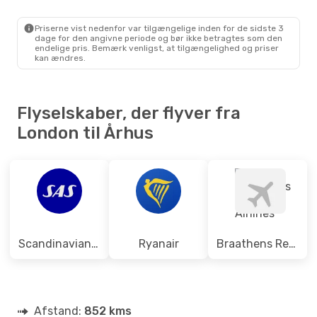
LON
- AAR
Ryanair
Direkte
AAR
- LON
Priserne vist nedenfor var tilgængelige inden for de sidste 3
dage for den angivne periode og bør ikke betragtes som den
endelige pris. Bemærk venligst, at tilgængelighed og priser
kan ændres.
Flyselskaber, der flyver fra
London til Århus
Scandinavian Airlines
Ryanair
Braathens Regional Airlines
Afstand:
852 kms