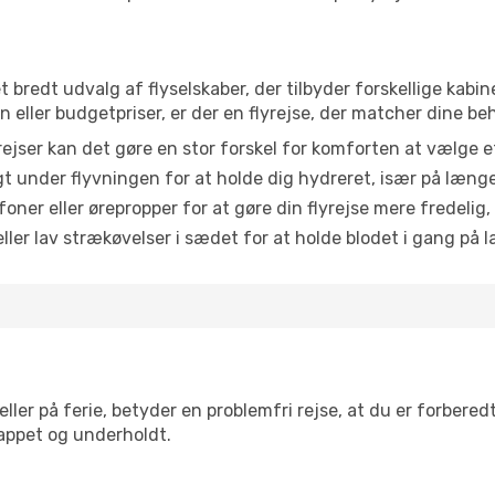
et bredt udvalg af flyselskaber, der tilbyder forskellige ka
eller budgetpriser, er der en flyrejse, der matcher dine be
ejser kan det gøre en stor forskel for komforten at vælge 
 under flyvningen for at holde dig hydreret, især på læng
ner eller ørepropper for at gøre din flyrejse mere fredelig,
ler lav strækøvelser i sædet for at holde blodet i gang på l
ler på ferie, betyder en problemfri rejse, at du er forbered
slappet og underholdt.