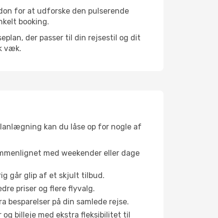
ndon for at udforske den pulserende
enkelt booking.
an, der passer til din rejsestil og dit
k væk.
planlægning kan du låse op for nogle af
sammenlignet med weekender eller dage
g går glip af et skjult tilbud.
e priser og flere flyvalg.
tra besparelser på din samlede rejse.
g billeje med ekstra fleksibilitet til