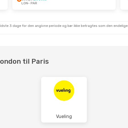
LON
- PAR
 Aug.
- Søn. 30. Aug.
Direkte
AR
Direkte
ON
sidste 3 dage for den angivne periode og bør ikke betragtes som den endelige
London til Paris
Vueling