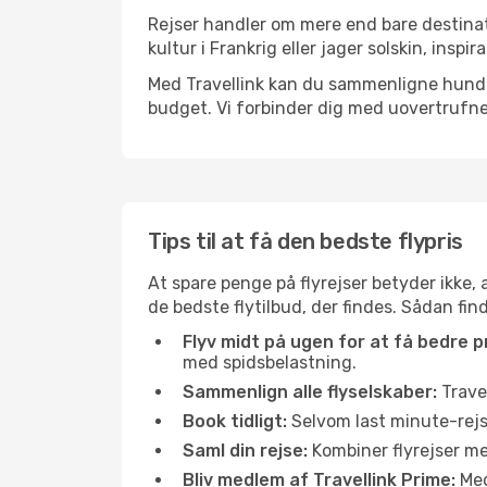
Rejser handler om mere end bare destinat
kultur i Frankrig eller jager solskin, insp
Med Travellink kan du sammenligne hundred
budget. Vi forbinder dig med uovertrufne 
Tips til at få den bedste flypris
At spare penge på flyrejser betyder ikke,
de bedste flytilbud, der findes. Sådan fin
Flyv midt på ugen for at få bedre pr
med spidsbelastning.
Sammenlign alle flyselskaber:
Travel
Book tidligt:
Selvom last minute-rejse
Saml din rejse:
Kombiner flyrejser med
Bliv medlem af Travellink Prime:
Medl