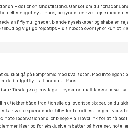
ionen – det er en sindstilstand. Uanset om du forlader Lo
iration eller noget nyt i Paris, begynder enhver rejse med en 
vis af flymuligheder, blande flyselskaber og skabe en rejsepl
tilbud og vigtige rejsetips – dit næste eventyr er kun et kli
 at du skal gå på kompromis med kvaliteten. Med intelligent 
der du budgetfly fra London til Paris:
iser:
Tirsdage og onsdage tilbyder normalt lavere priser 
link tjekker både traditionelle og lavprisselskaber, så du aldri
r kan være spændende, tilbyder forudbestillinger typisk bedr
 hotelreservationer eller billeje via Travellink for at få eks
emmer låser op for eksklusive rabatter på flyrejser, hoteller o