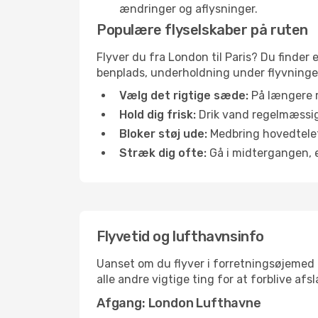
ændringer og aflysninger.
Populære flyselskaber på ruten
Flyver du fra London til Paris? Du finder 
benplads, underholdning under flyvningen 
Vælg det rigtige sæde:
På længere r
Hold dig frisk:
Drik vand regelmæssigt
Bloker støj ude:
Medbring hovedtelefo
Stræk dig ofte:
Gå i midtergangen, el
Flyvetid og lufthavnsinfo
Uanset om du flyver i forretningsøjemed el
alle andre vigtige ting for at forblive af
Afgang: London Lufthavne