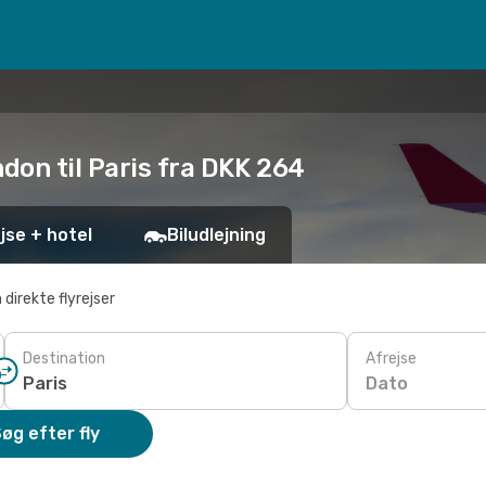
ndon til Paris fra DKK 264
jse + hotel
Biludlejning
 direkte flyrejser
Destination
Afrejse
Dato
øg efter fly