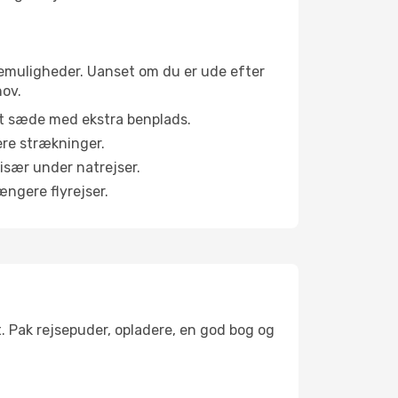
binemuligheder. Uanset om du er ude efter
hov.
et sæde med ekstra benplads.
ere strækninger.
 især under natrejser.
ængere flyrejser.
t. Pak rejsepuder, opladere, en god bog og