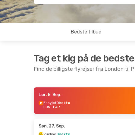
Bedste tilbud
Tag et kig på de bedste
Find de billigste flyrejser fra London til P
Lør. 5. Sep.
Fre. 11. Sep.
- Man. 14. Sep.
Ons. 23. 
Easyjet
Direkte
LON
- PAR
Easyjet
Direkte
Vueling
LON
- PAR
LON
- P
Easyjet
Direkte
Vueling
PAR
- LON
PAR
- L
Søn. 27. Sep.
Vueling
Direkte