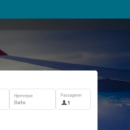
Passagerer
Hjemrejse
Dato
1