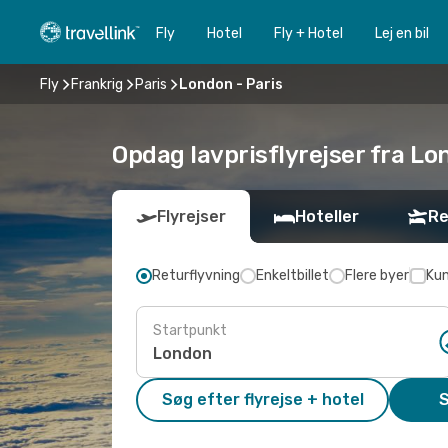
Fly
Hotel
Fly + Hotel
Lej en bil
Fly
Frankrig
Paris
London - Paris
Opdag lavprisflyrejser fra Lo
Flyrejser
Hoteller
Re
Returflyvning
Enkeltbillet
Flere byer
Kun
Startpunkt
Søg efter flyrejse + hotel
S