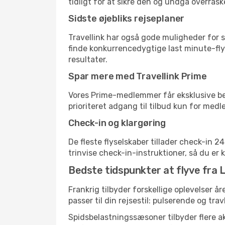
tidligt for at sikre den og undgå overrask
Sidste øjebliks rejseplaner
Travellink har også gode muligheder for s
finde konkurrencedygtige last minute-flyr
resultater.
Spar mere med Travellink Prime
Vores Prime-medlemmer får eksklusive besp
prioriteret adgang til tilbud kun for med
Check-in og klargøring
De fleste flyselskaber tillader check-in 
trinvise check-in-instruktioner, så du er kl
Bedste tidspunkter at flyve fra L
Frankrig tilbyder forskellige oplevelser år
passer til din rejsestil: pulserende og trav
Spidsbelastningssæsoner tilbyder flere ak