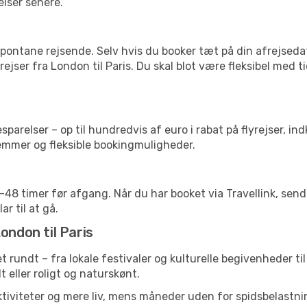
elser senere.
pontane rejsende. Selv hvis du booker tæt på din afrejseda
ejser fra London til Paris. Du skal blot være fleksibel med 
arelser – op til hundredvis af euro i rabat på flyrejser, ind
lemmer og fleksible bookingmuligheder.
24-48 timer før afgang. Når du har booket via Travellink, se
ar til at gå.
ondon til Paris
et rundt – fra lokale festivaler og kulturelle begivenheder t
lt eller roligt og naturskønt.
tiviteter og mere liv, mens måneder uden for spidsbelastnin