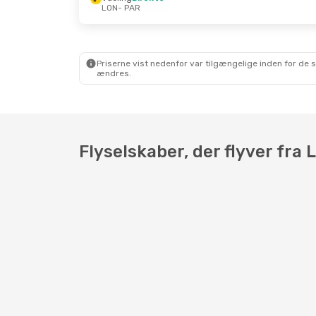
LON
- PAR
Tor. 1. Okt.
- Søn. 4. Okt.
Ons. 26.
Easyjet
Direkte
Easyjet
LON
- PAR
LON
- P
Easyjet
Direkte
Easyjet
PAR
- LON
PAR
- L
Priserne vist nedenfor var tilgængelige inden for de 
ændres.
Flyselskaber, der flyver fra 