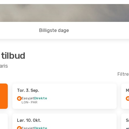
Billigste dage
 tilbud
aris
Filtr
Tor. 3. Sep.
M
Sep.
- Man. 28. Sep.
Man. 12. Okt.
- Fre. 1
Easyjet
Direkte
LON
- PAR
Direkte
Vueling
Direkte
AR
LON
- PAR
Direkte
Easyjet
Direkte
ON
PAR
- LON
Lør. 10. Okt.
S
Easyjet
Direkte