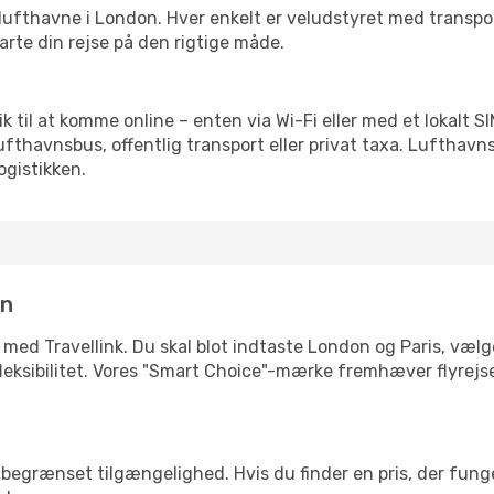
rre lufthavne i London. Hver enkelt er veludstyret med transp
tarte din rejse på den rigtige måde.
blik til at komme online – enten via Wi-Fi eller med et lokalt
lufthavnsbus, offentlig transport eller privat taxa. Luftha
ogistikken.
in
 med Travellink. Du skal blot indtaste London og Paris, vælge
ler fleksibilitet. Vores "Smart Choice"-mærke fremhæver flyrej
begrænset tilgængelighed. Hvis du finder en pris, der funger