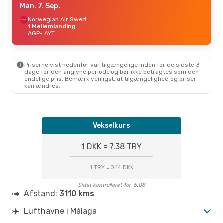
Man. 7. Sep.
Norwegian Air Sweden
1 Mellemlanding
AGP
- AYT
Priserne vist nedenfor var tilgængelige inden for de sidste 3
dage for den angivne periode og bør ikke betragtes som den
endelige pris. Bemærk venligst, at tilgængelighed og priser
kan ændres.
Vekselkurs
1 DKK = 7.38 TRY
1 TRY = 0.14 DKK
Sidst kontrolleret Tor. 6.08
Afstand:
3110 kms
Lufthavne i Málaga