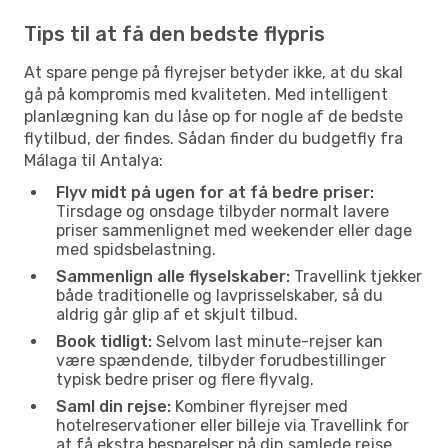
Tips til at få den bedste flypris
At spare penge på flyrejser betyder ikke, at du skal
gå på kompromis med kvaliteten. Med intelligent
planlægning kan du låse op for nogle af de bedste
flytilbud, der findes. Sådan finder du budgetfly fra
Málaga til Antalya:
Flyv midt på ugen for at få bedre priser:
Tirsdage og onsdage tilbyder normalt lavere
priser sammenlignet med weekender eller dage
med spidsbelastning.
Sammenlign alle flyselskaber:
Travellink tjekker
både traditionelle og lavprisselskaber, så du
aldrig går glip af et skjult tilbud.
Book tidligt:
Selvom last minute-rejser kan
være spændende, tilbyder forudbestillinger
typisk bedre priser og flere flyvalg.
Saml din rejse:
Kombiner flyrejser med
hotelreservationer eller billeje via Travellink for
at få ekstra besparelser på din samlede rejse.