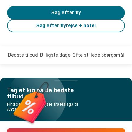
Søg efter fly
Søg efter flyrejse + hotel
Bedste tilbud
Billigste dage
Ofte stillede spørgsmål
Tag et kig på de bedste
tilbud
Find de billigste flyrejser fra Málaga til
Antalya