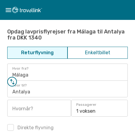
Opdag lavprisflyrejser fra Málaga til Antalya
fra DKK 1340
Returflyvning
Enkeltbillet
Hvor fra?
Málaga
Hvor til?
Antalya
Passagerer
Hvornår?
1 voksen
Direkte flyvning