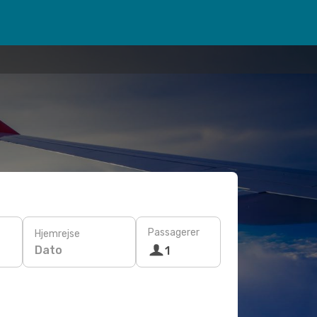
Passagerer
Hjemrejse
Dato
1