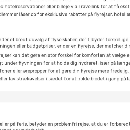
 hotelreservationer eller billeje via Travellink for at få eks
emmer låser op for eksklusive rabatter på flyrejser, hoteller o
nder et bredt udvalg af flyselskaber, der tilbyder forskelli
ingen eller budgetpriser, er der en flyrejse, der matcher di
ejser kan det gøre en stor forskel for komforten at vælge 
 under flyvningen for at holde dig hydreret, især på læng
ner eller ørepropper for at gøre din flyrejse mere fredelig,
ler lav strækøvelser i sædet for at holde blodet i gang på l
ler på ferie, betyder en problemfri rejse, at du er forbered