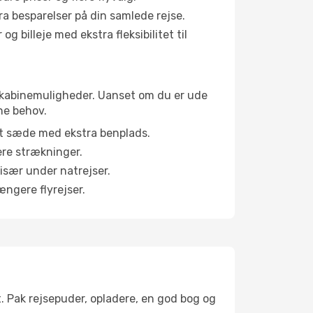
tra besparelser på din samlede rejse.
g billeje med ekstra fleksibilitet til
ge kabinemuligheder. Uanset om du er ude
ne behov.
et sæde med ekstra benplads.
ere strækninger.
 især under natrejser.
ængere flyrejser.
t. Pak rejsepuder, opladere, en god bog og