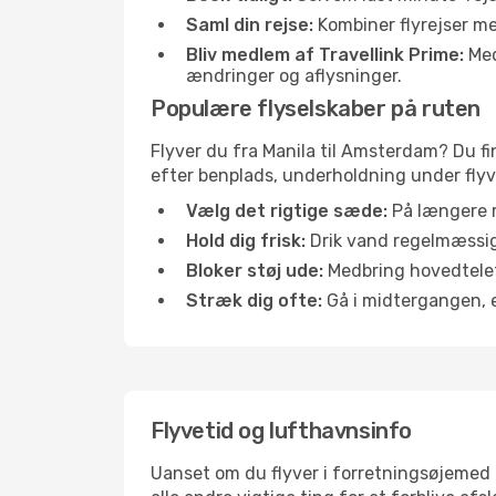
Saml din rejse:
Kombiner flyrejser med
Bliv medlem af Travellink Prime:
Medl
ændringer og aflysninger.
Populære flyselskaber på ruten
Flyver du fra Manila til Amsterdam? Du fi
efter benplads, underholdning under flyvn
Vælg det rigtige sæde:
På længere r
Hold dig frisk:
Drik vand regelmæssigt
Bloker støj ude:
Medbring hovedtelefo
Stræk dig ofte:
Gå i midtergangen, el
Flyvetid og lufthavnsinfo
Uanset om du flyver i forretningsøjemed el