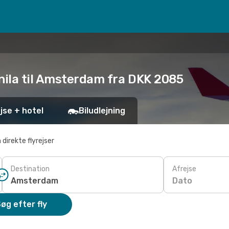
nila til Amsterdam fra DKK 2085
jse + hotel
Biludlejning
 direkte flyrejser
Destination
Afrejse
Dato
øg efter fly