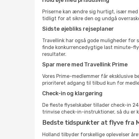
Hold øje med prisudsving
Priserne kan ændre sig hurtigt, især med 
tidligt for at sikre den og undgå overrask
Sidste øjebliks rejseplaner
Travellink har også gode muligheder for s
finde konkurrencedygtige last minute-flyr
resultater.
Spar mere med Travellink Prime
Vores Prime-medlemmer får eksklusive besp
prioriteret adgang til tilbud kun for med
Check-in og klargøring
De fleste flyselskaber tillader check-in 
trinvise check-in-instruktioner, så du er kl
Bedste tidspunkter at flyve fra 
Holland tilbyder forskellige oplevelser år