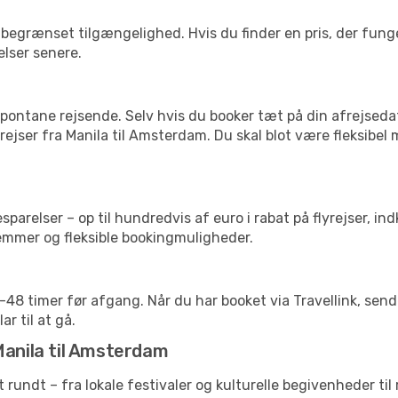
begrænset tilgængelighed. Hvis du finder en pris, der funger
elser senere.
pontane rejsende. Selv hvis du booker tæt på din afrejseda
ejser fra Manila til Amsterdam. Du skal blot være fleksibel
arelser – op til hundredvis af euro i rabat på flyrejser, ind
lemmer og fleksible bookingmuligheder.
24-48 timer før afgang. Når du har booket via Travellink, se
ar til at gå.
Manila til Amsterdam
et rundt – fra lokale festivaler og kulturelle begivenheder ti