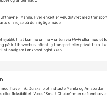
slappet og underholdt.
rre lufthavne i Manila. Hver enkelt er veludstyret med transpo
tarte din rejse på den rigtige måde.
 øjeblik til at komme online – enten via Wi-Fi eller med et l
g på: lufthavnsbus, offentlig transport eller privat taxa. 
il at navigere i ankomstlogistikken.
in
e med Travellink. Du skal blot indtaste Manila og Amsterdam, 
pris eller fleksibilitet. Vores "Smart Choice"-mærke fremhæve