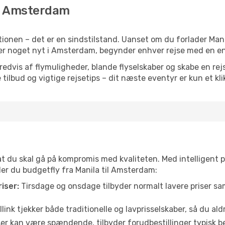
til Amsterdam
ionen – det er en sindstilstand. Uanset om du forlader Mani
 eller noget nyt i Amsterdam, begynder enhver rejse med en e
vis af flymuligheder, blande flyselskaber og skabe en rejsepl
tilbud og vigtige rejsetips – dit næste eventyr er kun et kli
 at du skal gå på kompromis med kvaliteten. Med intelligent 
nder du budgetfly fra Manila til Amsterdam:
iser:
Tirsdage og onsdage tilbyder normalt lavere priser 
link tjekker både traditionelle og lavprisselskaber, så du aldri
r kan være spændende, tilbyder forudbestillinger typisk bedr