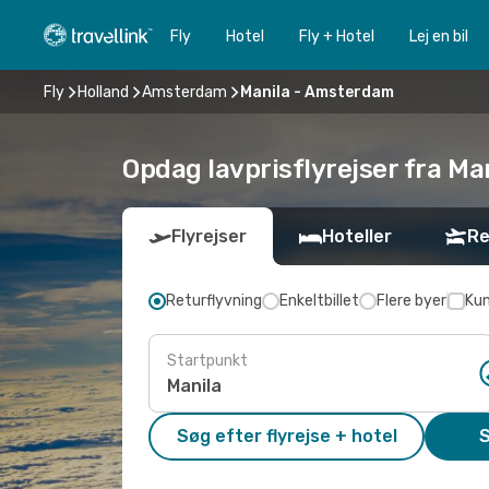
Fly
Hotel
Fly + Hotel
Lej en bil
Fly
Holland
Amsterdam
Manila - Amsterdam
Opdag lavprisflyrejser fra Ma
Flyrejser
Hoteller
Re
Returflyvning
Enkeltbillet
Flere byer
Kun
Startpunkt
Søg efter flyrejse + hotel
S