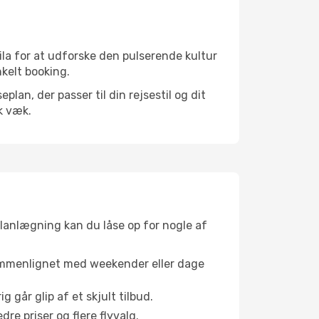
la for at udforske den pulserende kultur
nkelt booking.
an, der passer til din rejsestil og dit
k væk.
planlægning kan du låse op for nogle af
sammenlignet med weekender eller dage
g går glip af et skjult tilbud.
e priser og flere flyvalg.