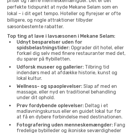
priser og færre menneskemængder. Det er det
perfekte tidspunkt at nyde Mekane Selam som en
lokal – i dit eget tempo. Hoteller og flyrejser er ofte
billigere, og nogle attraktioner tilbyder
sæsonbestemte rabatter.
Top ting at lave i lavsæsonen i Mekane Selam:
Udnyt besparelser uden for
spidsbelastningstider:
Opgrader dit hotel, eller
forkæl dig selv med finere restauranter med det,
du sparer på flybilletten.
Udforsk museer og gallerier:
Tilbring tid
indendørs med at afdække historie, kunst og
lokal kultur.
Wellness- og spaoplevelser:
Slap af med en
massage, eller nyd en traditionel behandling
under dit ophold.
Prøv fordybende oplevelser:
Deltag i et
madlavningskursus eller en guidet lokal tur for
at få en dybere forbindelse med destinationen.
Fotografering uden menneskemængder:
Fang
fredelige bybilleder og ikoniske seværdigheder