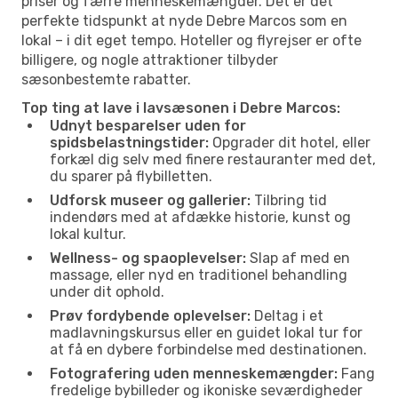
priser og færre menneskemængder. Det er det
perfekte tidspunkt at nyde Debre Marcos som en
lokal – i dit eget tempo. Hoteller og flyrejser er ofte
billigere, og nogle attraktioner tilbyder
sæsonbestemte rabatter.
Top ting at lave i lavsæsonen i Debre Marcos:
Udnyt besparelser uden for
spidsbelastningstider:
Opgrader dit hotel, eller
forkæl dig selv med finere restauranter med det,
du sparer på flybilletten.
Udforsk museer og gallerier:
Tilbring tid
indendørs med at afdække historie, kunst og
lokal kultur.
Wellness- og spaoplevelser:
Slap af med en
massage, eller nyd en traditionel behandling
under dit ophold.
Prøv fordybende oplevelser:
Deltag i et
madlavningskursus eller en guidet lokal tur for
at få en dybere forbindelse med destinationen.
Fotografering uden menneskemængder:
Fang
fredelige bybilleder og ikoniske seværdigheder