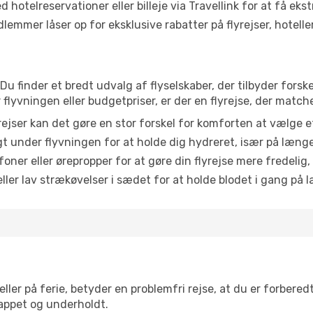
 hotelreservationer eller billeje via Travellink for at få eks
emmer låser op for eksklusive rabatter på flyrejser, hoteller o
Du finder et bredt udvalg af flyselskaber, der tilbyder fors
lyvningen eller budgetpriser, er der en flyrejse, der match
ejser kan det gøre en stor forskel for komforten at vælge 
 under flyvningen for at holde dig hydreret, især på læng
ner eller ørepropper for at gøre din flyrejse mere fredelig,
ler lav strækøvelser i sædet for at holde blodet i gang på l
ler på ferie, betyder en problemfri rejse, at du er forbered
slappet og underholdt.