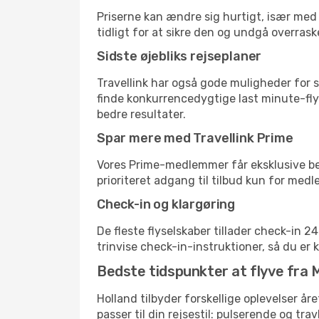
Priserne kan ændre sig hurtigt, især med 
tidligt for at sikre den og undgå overrask
Sidste øjebliks rejseplaner
Travellink har også gode muligheder for s
finde konkurrencedygtige last minute-flyr
bedre resultater.
Spar mere med Travellink Prime
Vores Prime-medlemmer får eksklusive besp
prioriteret adgang til tilbud kun for med
Check-in og klargøring
De fleste flyselskaber tillader check-in 
trinvise check-in-instruktioner, så du er kl
Bedste tidspunkter at flyve fra 
Holland tilbyder forskellige oplevelser år
passer til din rejsestil: pulserende og trav