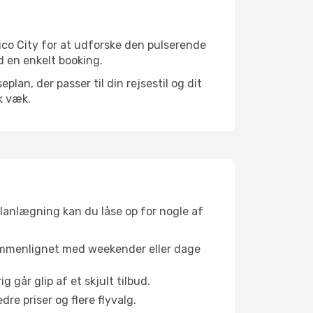
ico City for at udforske den pulserende
d en enkelt booking.
an, der passer til din rejsestil og dit
k væk.
planlægning kan du låse op for nogle af
sammenlignet med weekender eller dage
g går glip af et skjult tilbud.
e priser og flere flyvalg.