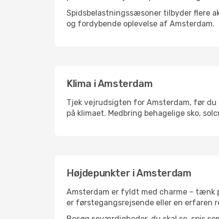
Spidsbelastningssæsoner tilbyder flere ak
og fordybende oplevelse af Amsterdam.
Klima i Amsterdam
Tjek vejrudsigten for Amsterdam, før du p
på klimaet. Medbring behagelige sko, solc
Højdepunkter i Amsterdam
Amsterdam er fyldt med charme – tænk på
er førstegangsrejsende eller en erfaren r
Besøg seværdigheder, du skal se, spis som 