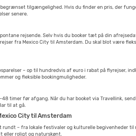
begrænset tilgængelighed. Hvis du finder en pris, der funger
elser senere.
pontane rejsende. Selv hvis du booker tæt på din afrejseda
ejser fra Mexico City til Amsterdam. Du skal blot være flek
arelser – op til hundredvis af euro i rabat på flyrejser, ind
lemmer og fleksible bookingmuligheder.
24-48 timer før afgang. Når du har booket via Travellink, se
ar til at gå.
Mexico City til Amsterdam
et rundt – fra lokale festivaler og kulturelle begivenheder ti
lt eller roligt og naturskønt.