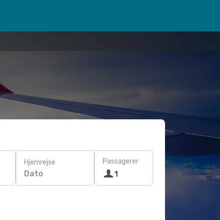
Passagerer
Hjemrejse
Dato
1