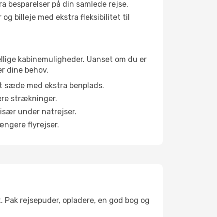
tra besparelser på din samlede rejse.
g billeje med ekstra fleksibilitet til
kellige kabinemuligheder. Uanset om du er
er dine behov.
et sæde med ekstra benplads.
ere strækninger.
 især under natrejser.
ængere flyrejser.
t. Pak rejsepuder, opladere, en god bog og