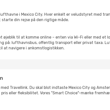
rre lufthavne i Mexico City. Hver enkelt er veludstyret med tr
t starte din rejse på den rigtige måde.
 øjeblik til at komme online – enten via Wi-Fi eller med et l
g på: lufthavnsbus, offentlig transport eller privat taxa. 
il at navigere i ankomstlogistikken.
in
e med Travellink. Du skal blot indtaste Mexico City og Amster
d, pris eller fleksibilitet. Vores "Smart Choice"-mærke fremh