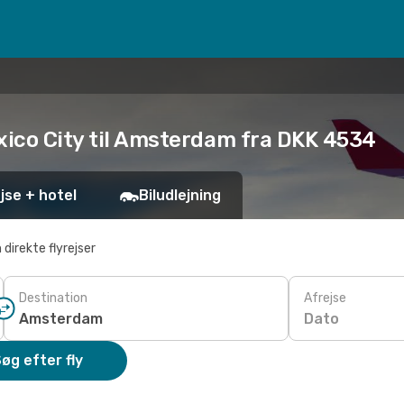
xico City til Amsterdam fra DKK 4534
jse + hotel
Biludlejning
 direkte flyrejser
Destination
Afrejse
Dato
øg efter fly