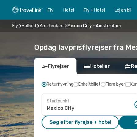
Fly
Hotel
Fly + Hotel
Lej en bil
Fly
Holland
Amsterdam
Mexico City - Amsterdam
Opdag lavprisflyrejser fra Me
Flyrejser
Hoteller
Re
Returflyvning
Enkeltbillet
Flere byer
Kun
Startpunkt
Søg efter flyrejse + hotel
S