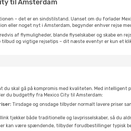
City til Amsterdam
ionen – det er en sindstilstand. Uanset om du forlader Mex
iration eller noget nyt i Amsterdam, begynder enhver rejse me
vis af flymuligheder, blande flyselskaber og skabe en rejsepl
tilbud og vigtige rejsetips – dit næste eventyr er kun et kli
 at du skal gå på kompromis med kvaliteten. Med intelligent 
nder du budgetfly fra Mexico City til Amsterdam:
iser:
Tirsdage og onsdage tilbyder normalt lavere priser 
link tjekker både traditionelle og lavprisselskaber, så du aldri
r kan være spændende, tilbyder forudbestillinger typisk bedr