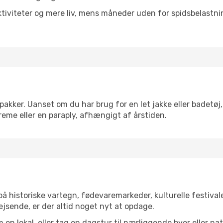
tiviteter og mere liv, mens måneder uden for spidsbelastnin
akker. Uanset om du har brug for en let jakke eller badetøj,
reme eller en paraply, afhængigt af årstiden.
 historiske vartegn, fødevaremarkeder, kulturelle festiva
ejsende, er der altid noget nyt at opdage.
en lokal, eller tag en dagstur til nærliggende byer eller na