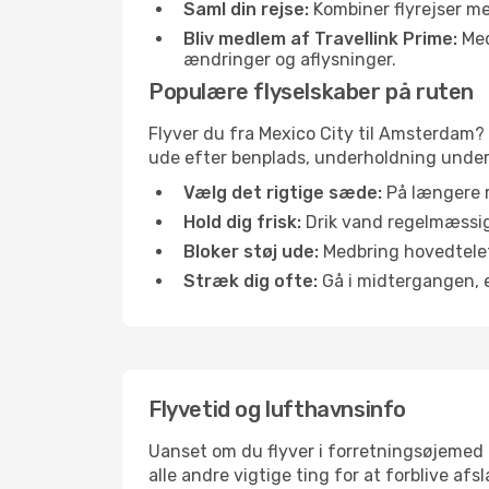
Saml din rejse:
Kombiner flyrejser med
Bliv medlem af Travellink Prime:
Medl
ændringer og aflysninger.
Populære flyselskaber på ruten
Flyver du fra Mexico City til Amsterdam? 
ude efter benplads, underholdning under f
Vælg det rigtige sæde:
På længere r
Hold dig frisk:
Drik vand regelmæssigt
Bloker støj ude:
Medbring hovedtelefo
Stræk dig ofte:
Gå i midtergangen, el
Flyvetid og lufthavnsinfo
Uanset om du flyver i forretningsøjemed el
alle andre vigtige ting for at forblive af