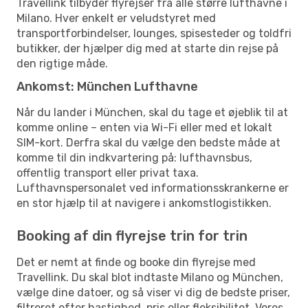
Travellink tilbyder flyrejser fra alle større lufthavne i
Milano. Hver enkelt er veludstyret med
transportforbindelser, lounges, spisesteder og toldfri
butikker, der hjælper dig med at starte din rejse på
den rigtige måde.
Ankomst: München Lufthavne
Når du lander i München, skal du tage et øjeblik til at
komme online – enten via Wi-Fi eller med et lokalt
SIM-kort. Derfra skal du vælge den bedste måde at
komme til din indkvartering på: lufthavnsbus,
offentlig transport eller privat taxa.
Lufthavnspersonalet ved informationsskrankerne er
en stor hjælp til at navigere i ankomstlogistikken.
Booking af din flyrejse trin for trin
Det er nemt at finde og booke din flyrejse med
Travellink. Du skal blot indtaste Milano og München,
vælge dine datoer, og så viser vi dig de bedste priser,
filtreret efter hastighed, pris eller fleksibilitet. Vores