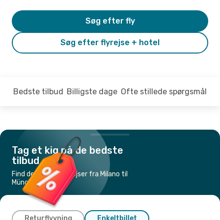
Søg efter fly
Søg efter flyrejse + hotel
Bedste tilbud
Billigste dage
Ofte stillede spørgsmål
Tag et kig på de bedste
tilbud
Find de billigste flyrejser fra Milano til
München
Returflyvning
Enkeltbillet