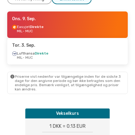
Fre. 4. Sep.
Ons. 9. Sep.
- Man. 7. Sep.
Easyjet
Easyjet
Direkte
Direkte
MIL
MIL
- MUC
- MUC
Easyjet
Direkte
MUC
- MIL
Tor. 3. Sep.
Lufthansa
Direkte
MIL
- MUC
Priserne vist nedenfor var tilgængelige inden for de sidste 3
dage for den angivne periode og bør ikke betragtes som den
endelige pris. Bemærk venligst, at tilgængelighed og priser
kan ændres.
Vekselkurs
1 DKK = 0.13 EUR