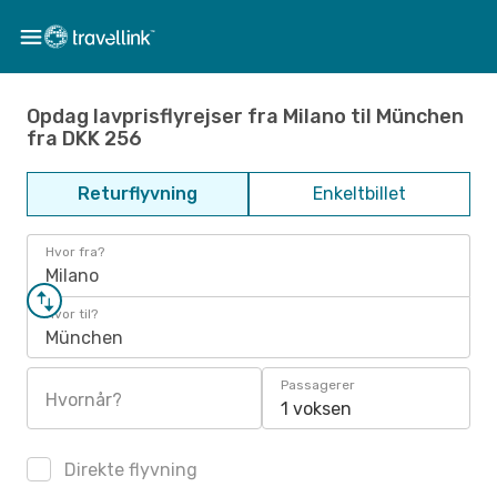
Opdag lavprisflyrejser fra Milano til München
fra DKK 256
Returflyvning
Enkeltbillet
Hvor fra?
Milano
Hvor til?
München
Passagerer
Hvornår?
1 voksen
Direkte flyvning