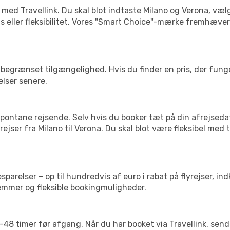
 med Travellink. Du skal blot indtaste Milano og Verona, vælg
pris eller fleksibilitet. Vores "Smart Choice"-mærke fremhæve
begrænset tilgængelighed. Hvis du finder en pris, der funger
elser senere.
pontane rejsende. Selv hvis du booker tæt på din afrejseda
ejser fra Milano til Verona. Du skal blot være fleksibel med
arelser – op til hundredvis af euro i rabat på flyrejser, ind
lemmer og fleksible bookingmuligheder.
24-48 timer før afgang. Når du har booket via Travellink, se