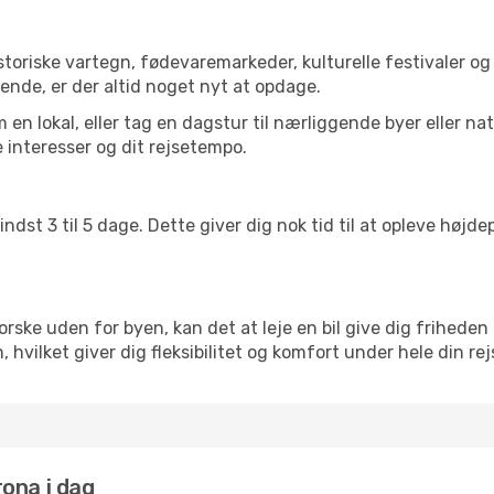
toriske vartegn, fødevaremarkeder, kulturelle festivaler o
ende, er der altid noget nyt at opdage.
en lokal, eller tag en dagstur til nærliggende byer eller na
 interesser og dit rejsetempo.
ndst 3 til 5 dage. Dette giver dig nok tid til at opleve høj
rske uden for byen, kan det at leje en bil give dig friheden 
ien, hvilket giver dig fleksibilitet og komfort under hele din rej
rona i dag