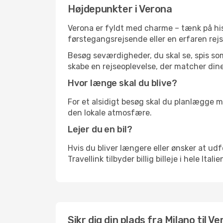
Højdepunkter i Verona
Verona er fyldt med charme – tænk på his
førstegangsrejsende eller en erfaren rejs
Besøg seværdigheder, du skal se, spis som 
skabe en rejseoplevelse, der matcher dine
Hvor længe skal du blive?
For et alsidigt besøg skal du planlægge mi
den lokale atmosfære.
Lejer du en bil?
Hvis du bliver længere eller ønsker at udfo
Travellink tilbyder billig billeje i hele Ital
Sikr dig din plads fra Milano til Ve