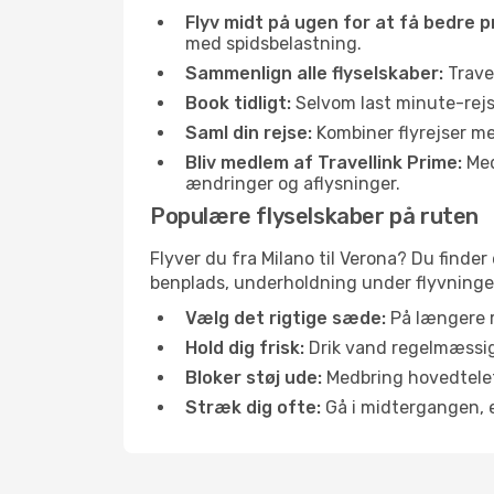
Flyv midt på ugen for at få bedre pr
med spidsbelastning.
Sammenlign alle flyselskaber:
Travel
Book tidligt:
Selvom last minute-rejse
Saml din rejse:
Kombiner flyrejser med
Bliv medlem af Travellink Prime:
Medl
ændringer og aflysninger.
Populære flyselskaber på ruten
Flyver du fra Milano til Verona? Du finder
benplads, underholdning under flyvningen 
Vælg det rigtige sæde:
På længere r
Hold dig frisk:
Drik vand regelmæssigt
Bloker støj ude:
Medbring hovedtelefo
Stræk dig ofte:
Gå i midtergangen, el