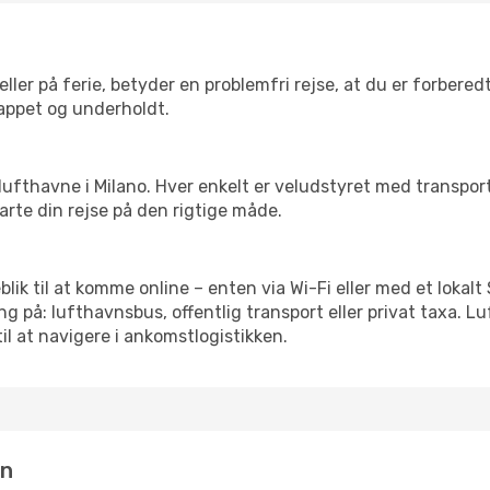
ler på ferie, betyder en problemfri rejse, at du er forbered
slappet og underholdt.
rre lufthavne i Milano. Hver enkelt er veludstyret med transpo
tarte din rejse på den rigtige måde.
eblik til at komme online – enten via Wi-Fi eller med et lokal
g på: lufthavnsbus, offentlig transport eller privat taxa. 
il at navigere i ankomstlogistikken.
in