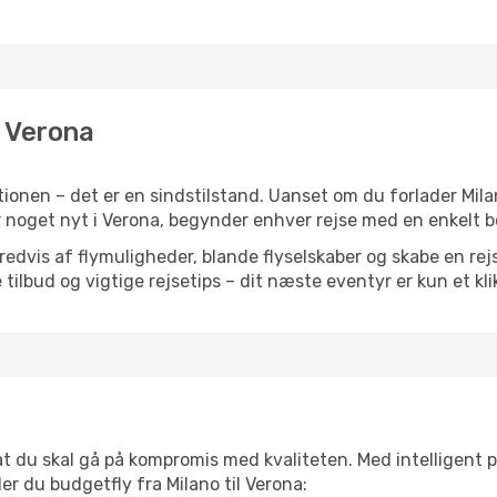
l Verona
ionen – det er en sindstilstand. Uanset om du forlader Mila
eller noget nyt i Verona, begynder enhver rejse med en enkelt 
vis af flymuligheder, blande flyselskaber og skabe en rejsepl
tilbud og vigtige rejsetips – dit næste eventyr er kun et kli
 at du skal gå på kompromis med kvaliteten. Med intelligent 
der du budgetfly fra Milano til Verona: