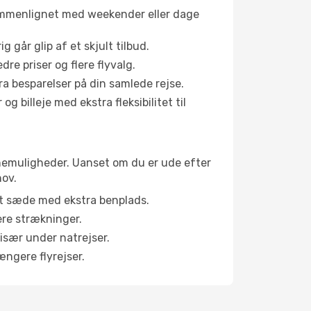
sammenlignet med weekender eller dage
g går glip af et skjult tilbud.
e priser og flere flyvalg.
tra besparelser på din samlede rejse.
g billeje med ekstra fleksibilitet til
abinemuligheder. Uanset om du er ude efter
hov.
et sæde med ekstra benplads.
ere strækninger.
 især under natrejser.
ængere flyrejser.