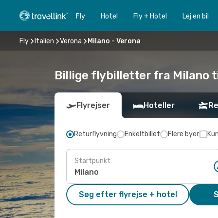
Fly
Hotel
Fly + Hotel
Lej en bil
Fly
Italien
Verona
Milano - Verona
Billige flybilletter fra Milano 
Flyrejser
Hoteller
Re
Returflyvning
Enkeltbillet
Flere byer
Kun
Startpunkt
Søg efter flyrejse + hotel
S