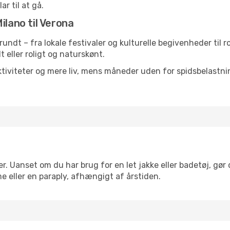
ar til at gå.
ilano til Verona
t rundt – fra lokale festivaler og kulturelle begivenheder til
lt eller roligt og naturskønt.
tiviteter og mere liv, mens måneder uden for spidsbelastnin
r. Uanset om du har brug for en let jakke eller badetøj, gør
e eller en paraply, afhængigt af årstiden.