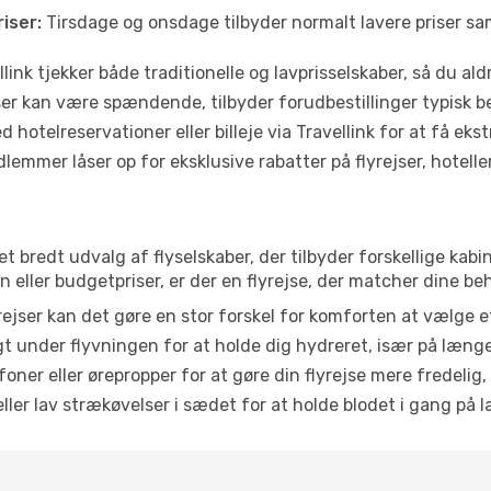
iser:
Tirsdage og onsdage tilbyder normalt lavere priser 
link tjekker både traditionelle og lavprisselskaber, så du aldri
r kan være spændende, tilbyder forudbestillinger typisk bedr
 hotelreservationer eller billeje via Travellink for at få eks
emmer låser op for eksklusive rabatter på flyrejser, hoteller o
 et bredt udvalg af flyselskaber, der tilbyder forskellige k
eller budgetpriser, er der en flyrejse, der matcher dine be
ejser kan det gøre en stor forskel for komforten at vælge 
 under flyvningen for at holde dig hydreret, især på læng
ner eller ørepropper for at gøre din flyrejse mere fredelig,
ler lav strækøvelser i sædet for at holde blodet i gang på l