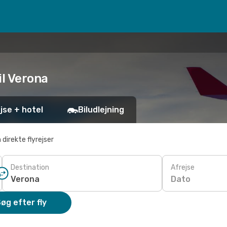
til Verona
jse + hotel
Biludlejning
 direkte flyrejser
Destination
Afrejse
Dato
øg efter fly