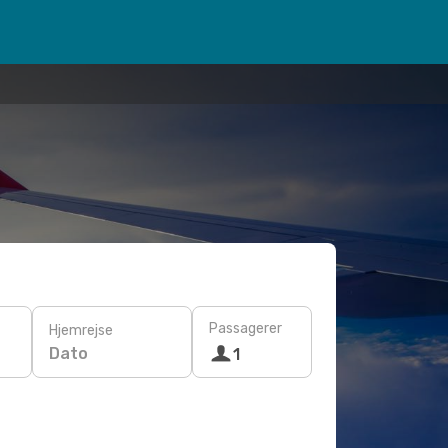
Passagerer
Hjemrejse
Dato
1