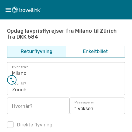
Opdag lavprisflyrejser fra Milano til Zürich
fra DKK 584
Returflyvning
Enkeltbillet
Hvor fra?
Milano
Hvor til?
Zürich
Passagerer
Hvornår?
1 voksen
Direkte flyvning