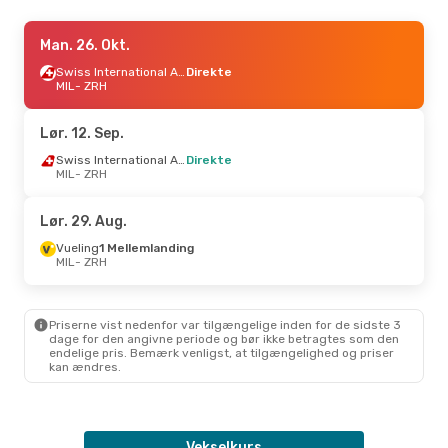
Tor. 27. Aug.
Man. 26. Okt.
- Søn. 30. Aug.
Swiss International Air Lines
Swiss International Air Lines
Direkte
Direkte
MIL
- ZRH
MIL
- ZRH
Swiss International Air Lines
Direkte
Lør. 12. Sep.
ZRH
- MIL
Swiss International Air Lines
Direkte
MIL
- ZRH
Lør. 29. Aug.
Vueling
1 Mellemlanding
MIL
- ZRH
Priserne vist nedenfor var tilgængelige inden for de sidste 3
dage for den angivne periode og bør ikke betragtes som den
endelige pris. Bemærk venligst, at tilgængelighed og priser
kan ændres.
Vekselkurs