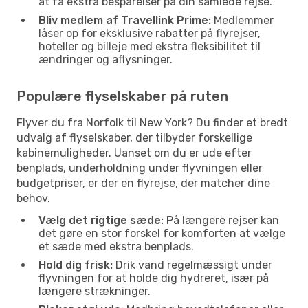
at få ekstra besparelser på din samlede rejse.
Bliv medlem af Travellink Prime:
Medlemmer
låser op for eksklusive rabatter på flyrejser,
hoteller og billeje med ekstra fleksibilitet til
ændringer og aflysninger.
Populære flyselskaber på ruten
Flyver du fra Norfolk til New York? Du finder et bredt
udvalg af flyselskaber, der tilbyder forskellige
kabinemuligheder. Uanset om du er ude efter
benplads, underholdning under flyvningen eller
budgetpriser, er der en flyrejse, der matcher dine
behov.
Vælg det rigtige sæde:
På længere rejser kan
det gøre en stor forskel for komforten at vælge
et sæde med ekstra benplads.
Hold dig frisk:
Drik vand regelmæssigt under
flyvningen for at holde dig hydreret, især på
længere strækninger.