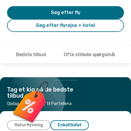
Søg efter fly
Søg efter flyrejse + hotel
Bedste tilbud
Ofte stillede spørgsmål
Tag et kig på de bedste
tilbud
Opdag de billigste fly til Pantelleria
Returflyvning
Enkeltbillet