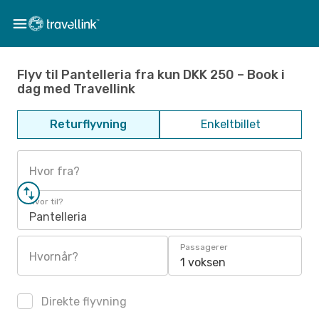
Flyv til Pantelleria fra kun DKK 250 – Book i
dag med Travellink
Returflyvning
Enkeltbillet
Hvor fra?
Hvor til?
Pantelleria
Passagerer
Hvornår?
1 voksen
Direkte flyvning