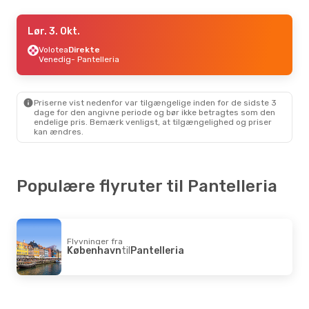
Fre. 28. Aug.
Lør. 3. Okt.
- Fre. 4. Sep.
Lufthansa
Volotea
Direkte
2 Mellemlandinger
København
Venedig
- Pantelleria
- Pantelleria
Danish Air Transport
2 Mellemlandinger
Pantelleria
- København
Priserne vist nedenfor var tilgængelige inden for de sidste 3
dage for den angivne periode og bør ikke betragtes som den
Fre. 4. Sep.
- Fre. 11. Sep.
endelige pris. Bemærk venligst, at tilgængelighed og priser
kan ændres.
Lufthansa
2 Mellemlandinger
København
- Pantelleria
Danish Air Transport
2 Mellemlandinger
Pantelleria
- København
Populære flyruter til Pantelleria
Lør. 10. Okt.
- Lør. 17. Okt.
Lufthansa
2 Mellemlandinger
København
- Pantelleria
Flyvninger fra
ITA Airways
2 Mellemlandinger
København
til
Pantelleria
Pantelleria
- København