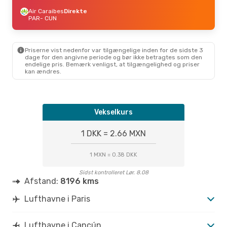
Air Caraibes
Direkte
PAR
- CUN
Priserne vist nedenfor var tilgængelige inden for de sidste 3
dage for den angivne periode og bør ikke betragtes som den
endelige pris. Bemærk venligst, at tilgængelighed og priser
kan ændres.
Vekselkurs
1 DKK = 2.66 MXN
1 MXN = 0.38 DKK
Sidst kontrolleret Lør. 8.08
Afstand:
8196 kms
Lufthavne i Paris
Lufthavne i Cancún