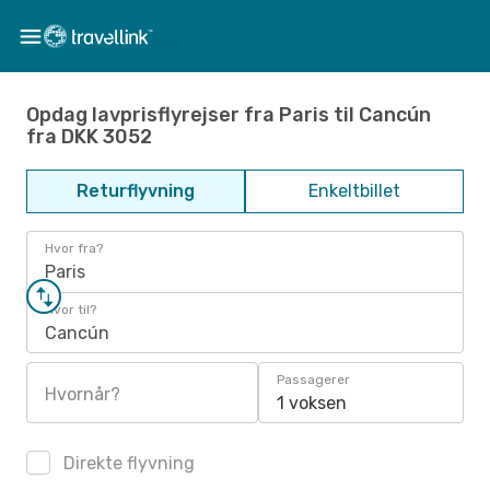
Opdag lavprisflyrejser fra Paris til Cancún
fra DKK 3052
Returflyvning
Enkeltbillet
Hvor fra?
Paris
Hvor til?
Cancún
Passagerer
Hvornår?
1 voksen
Direkte flyvning