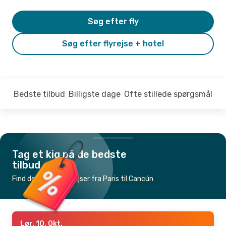
Søg efter fly
Søg efter flyrejse + hotel
Bedste tilbud
Billigste dage
Ofte stillede spørgsmål
Tag et kig på de bedste
tilbud
Find de billigste flyrejser fra Paris til Cancún
Lør. 10. Okt.