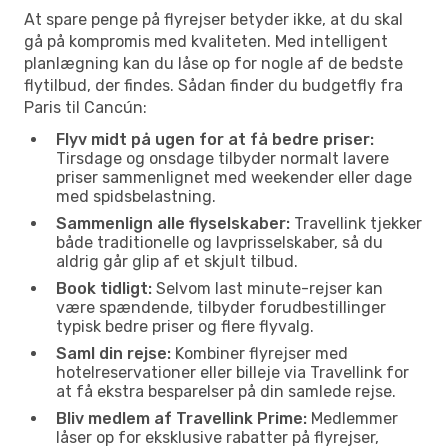
At spare penge på flyrejser betyder ikke, at du skal
gå på kompromis med kvaliteten. Med intelligent
planlægning kan du låse op for nogle af de bedste
flytilbud, der findes. Sådan finder du budgetfly fra
Paris til Cancún:
Flyv midt på ugen for at få bedre priser:
Tirsdage og onsdage tilbyder normalt lavere
priser sammenlignet med weekender eller dage
med spidsbelastning.
Sammenlign alle flyselskaber:
Travellink tjekker
både traditionelle og lavprisselskaber, så du
aldrig går glip af et skjult tilbud.
Book tidligt:
Selvom last minute-rejser kan
være spændende, tilbyder forudbestillinger
typisk bedre priser og flere flyvalg.
Saml din rejse:
Kombiner flyrejser med
hotelreservationer eller billeje via Travellink for
at få ekstra besparelser på din samlede rejse.
Bliv medlem af Travellink Prime:
Medlemmer
låser op for eksklusive rabatter på flyrejser,