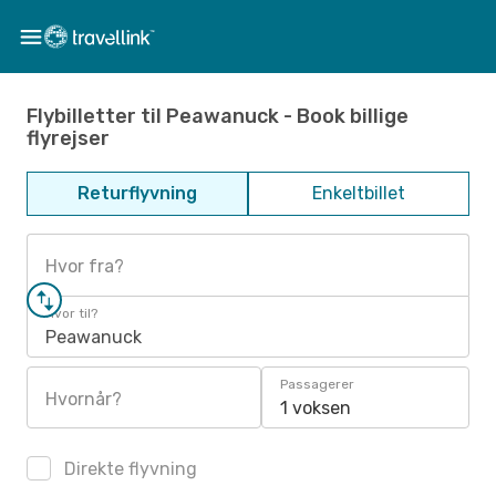
Flybilletter til Peawanuck - Book billige
flyrejser
Returflyvning
Enkeltbillet
Hvor fra?
Hvor til?
Peawanuck
Passagerer
Hvornår?
1 voksen
Direkte flyvning