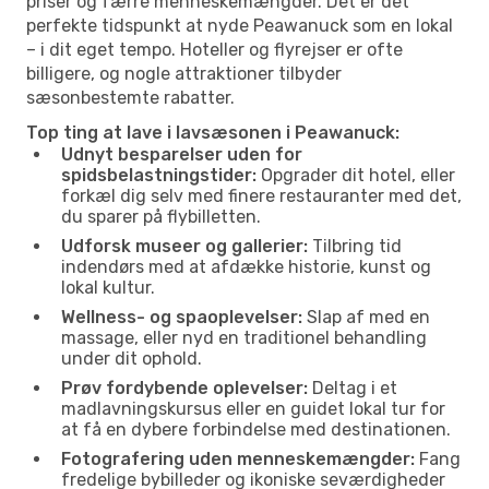
priser og færre menneskemængder. Det er det
perfekte tidspunkt at nyde Peawanuck som en lokal
– i dit eget tempo. Hoteller og flyrejser er ofte
billigere, og nogle attraktioner tilbyder
sæsonbestemte rabatter.
Top ting at lave i lavsæsonen i Peawanuck:
Udnyt besparelser uden for
spidsbelastningstider:
Opgrader dit hotel, eller
forkæl dig selv med finere restauranter med det,
du sparer på flybilletten.
Udforsk museer og gallerier:
Tilbring tid
indendørs med at afdække historie, kunst og
lokal kultur.
Wellness- og spaoplevelser:
Slap af med en
massage, eller nyd en traditionel behandling
under dit ophold.
Prøv fordybende oplevelser:
Deltag i et
madlavningskursus eller en guidet lokal tur for
at få en dybere forbindelse med destinationen.
Fotografering uden menneskemængder:
Fang
fredelige bybilleder og ikoniske seværdigheder