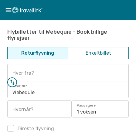
Flybilletter til Webequie - Book billige
flyrejser
Returflyvning
Enkeltbillet
Hvor fra?
Hvor til?
Webequie
Passagerer
Hvornår?
1 voksen
Direkte flyvning