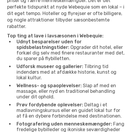
priser og færre menneskemængder. Det er det
perfekte tidspunkt at nyde Webequie som en lokal – i
dit eget tempo. Hoteller og flyrejser er ofte billigere,
og nogle attraktioner tilbyder sæsonbestemte
rabatter.
Top ting at lave i lavsæsonen i Webequie:
Udnyt besparelser uden for
spidsbelastningstider:
Opgrader dit hotel, eller
forkæl dig selv med finere restauranter med det,
du sparer på flybilletten.
Udforsk museer og gallerier:
Tilbring tid
indendørs med at afdække historie, kunst og
lokal kultur.
Wellness- og spaoplevelser:
Slap af med en
massage, eller nyd en traditionel behandling
under dit ophold.
Prøv fordybende oplevelser:
Deltag i et
madlavningskursus eller en guidet lokal tur for
at få en dybere forbindelse med destinationen.
Fotografering uden menneskemængder:
Fang
fredelige bybilleder og ikoniske seværdigheder