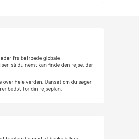
heder fra betroede globale
iser, så du nemt kan finde den rejse, der
avne over hele verden. Uanset om du søger
er bedst for din rejseplan.
 at hjælpe dig med at booke billige