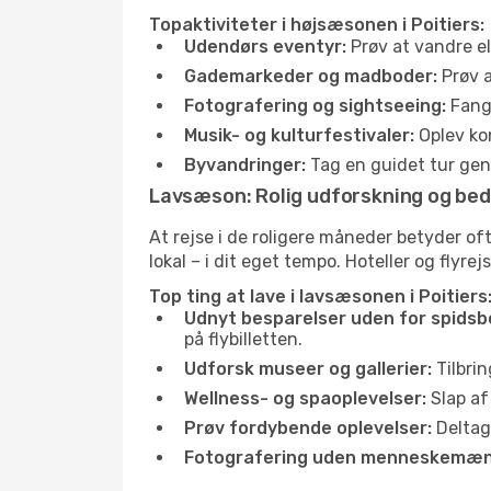
Topaktiviteter i højsæsonen i Poitiers:
Udendørs eventyr:
Prøv at vandre el
Gademarkeder og madboder:
Prøv a
Fotografering og sightseeing:
Fang 
Musik- og kulturfestivaler:
Oplev kon
Byvandringer:
Tag en guidet tur genn
Lavsæson: Rolig udforskning og bed
At rejse i de roligere måneder betyder o
lokal – i dit eget tempo. Hoteller og flyre
Top ting at lave i lavsæsonen i Poitiers
Udnyt besparelser uden for spidsb
på flybilletten.
Udforsk museer og gallerier:
Tilbrin
Wellness- og spaoplevelser:
Slap af
Prøv fordybende oplevelser:
Deltag 
Fotografering uden menneskemæn