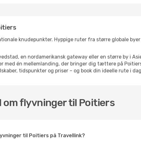
itiers
nationale knudepunkter. Hyppige ruter fra større globale byer s
dstad, en nordamerikansk gateway eller en større by i Asie
lser med én mellemlanding, der bringer dig tættere på Poitie
skaber, tidspunkter og priser – og book din ideelle rute i dag
 om flyvninger til Poitiers
vninger til Poitiers på Travellink?