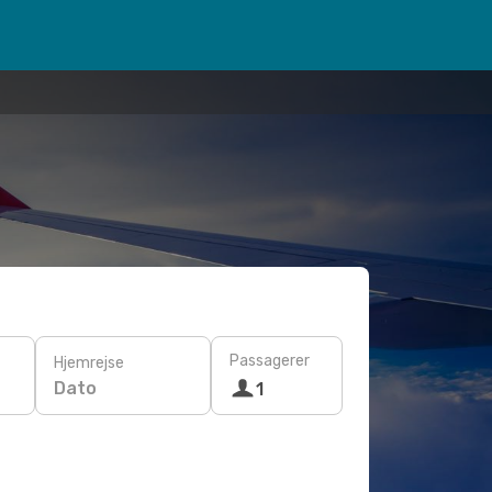
Passagerer
Hjemrejse
Dato
1