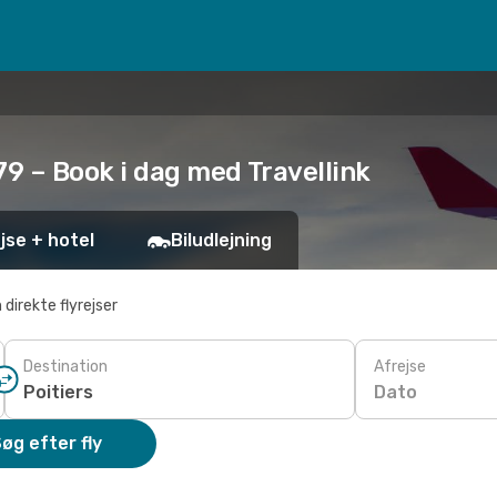
479 – Book i dag med Travellink
jse + hotel
Biludlejning
 direkte flyrejser
Destination
Afrejse
Dato
øg efter fly