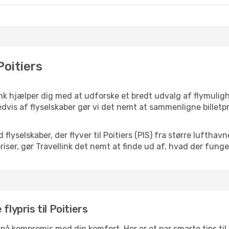
Poitiers
link hjælper dig med at udforske et bredt udvalg af flymulig
dvis af flyselskaber gør vi det nemt at sammenligne billetpr
 flyselskaber, der flyver til Poitiers (PIS) fra større lufth
iser, gør Travellink det nemt at finde ud af, hvad der funger
flypris til Poitiers
å på kompromis med din komfort. Her er et par smarte tips til