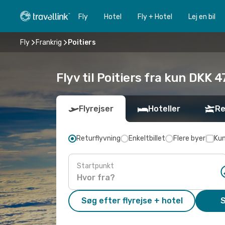
Fly
Hotel
Fly + Hotel
Lej en bil
Fly
Frankrig
Poitiers
Flyv til Poitiers fra kun DKK 
Flyrejser
Hoteller
Re
Returflyvning
Enkeltbillet
Flere byer
Kun
Startpunkt
Søg efter flyrejse + hotel
S