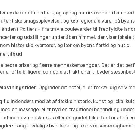
ler cykle rundt i Poitiers, og opdag naturskønne ruter i nær
utentiske smagsoplevelser, og køb regionale varer på byen
ånden i Poitiers – fra travle boulevarder til fredfyldte land
certer og udstillinger under åben himmel, der viser lokale t
em historiske kvarterer, og lær om byens fortid og nutid.
re tilbud
fte bedre priser og færre menneskemængder. Det er det perf
jser er ofte billigere, og nogle attraktioner tilbyder sæsonbe
:
elastningstider:
Opgrader dit hotel, eller forkæl dig selv m
g tid indendørs med at afdække historie, kunst og lokal kult
 med en massage, eller nyd en traditionel behandling under 
i et madlavningskursus eller en guidet lokal tur for at få 
gder:
Fang fredelige bybilleder og ikoniske seværdigheder ude