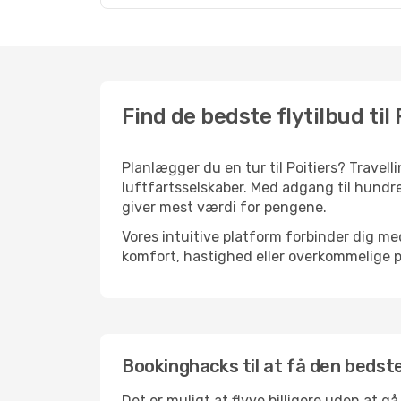
Find de bedste flytilbud til 
Planlægger du en tur til Poitiers? Travel
luftfartsselskaber. Med adgang til hundre
giver mest værdi for pengene.
Vores intuitive platform forbinder dig med
komfort, hastighed eller overkommelige pr
Bookinghacks til at få den bedste 
Det er muligt at flyve billigere uden at g