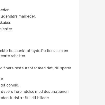
heden.
s udendørs markeder.
skaber.
alenter.
ekte tidspunkt at nyde Poitiers som en
stemte rabatter.
ed finere restauranter med det, du sparer
ur.
dit ophold.
en dybere forbindelse med destinationen.
n turisttrafik i dit billede.