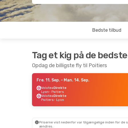
Bedste tilbud
Tag et kig på de bedste
Opdag de billigste fly til Poitiers
Fre. 11. Sep.
- Man. 14. Sep.
Volotea
Direkte
Lyon
- Poitiers
Volotea
Direkte
Poitiers
- Lyon
Priserne vist nedenfor var tilgængelige inden for de 
ændres.