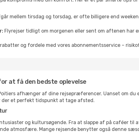
fgår mellem tirsdag og torsdag, er ofte billigere end weekendp
r:
Flyrejser tidligt om morgenen eller sent om aftenen har en
rabatter og fordele med vores abonnementsservice – risikofr
 for at få den bedste oplevelse
l Poitiers afhænger af dine rejsepræferencer. Uanset om du er
r der et perfekt tidspunkt at tage afsted.
tur
ntusiaster og kultursøgende. Fra at slappe af på caféer til at
ende atmosfære. Mange rejsende benytter også denne sæson t