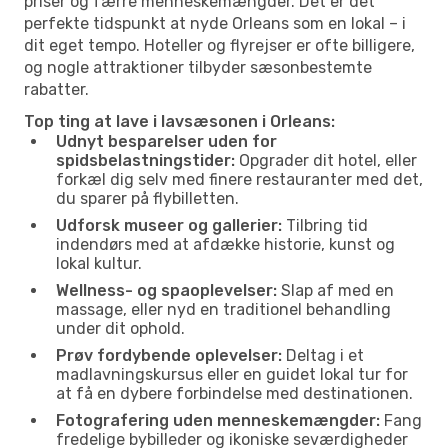
priser og færre menneskemængder. Det er det
perfekte tidspunkt at nyde Orleans som en lokal – i
dit eget tempo. Hoteller og flyrejser er ofte billigere,
og nogle attraktioner tilbyder sæsonbestemte
rabatter.
Top ting at lave i lavsæsonen i Orleans:
Udnyt besparelser uden for
spidsbelastningstider:
Opgrader dit hotel, eller
forkæl dig selv med finere restauranter med det,
du sparer på flybilletten.
Udforsk museer og gallerier:
Tilbring tid
indendørs med at afdække historie, kunst og
lokal kultur.
Wellness- og spaoplevelser:
Slap af med en
massage, eller nyd en traditionel behandling
under dit ophold.
Prøv fordybende oplevelser:
Deltag i et
madlavningskursus eller en guidet lokal tur for
at få en dybere forbindelse med destinationen.
Fotografering uden menneskemængder:
Fang
fredelige bybilleder og ikoniske seværdigheder