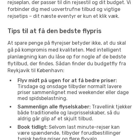
rejseplan, der passer til din rejsestil og dit budget. Vi
forbinder dig med uovertrufne tilbud og vigtige
rejsetips – dit næste eventyr er kun et klik væk.
Tips til at få den bedste flypris
At spare penge på flyrejser betyder ikke, at du skal
gå på kompromis med kvaliteten. Med intelligent
planlægning kan du låse op for nogle af de bedste
flytilbud, der findes. Sådan finder du budgetfly fra
Reykjavik til København:
Flyv midt på ugen for at få bedre priser:
Tirsdage og onsdage tilbyder normalt lavere
priser sammenlignet med weekender eller dage
med spidsbelastning.
Sammenlign alle flyselskaber:
Travellink tjekker
både traditionelle og lavprisselskaber, så du
aldrig går glip af et skjult tilbud.
Book tidligt:
Selvom last minute-rejser kan
være spændende, tilbyder forudbestillinger
typisk bedre priser og flere flyvalg.