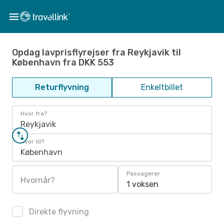
Opdag lavprisflyrejser fra Reykjavik til
København fra DKK 553
Returflyvning
Enkeltbillet
Hvor fra?
Reykjavik
Hvor til?
København
Passagerer
Hvornår?
1 voksen
Direkte flyvning