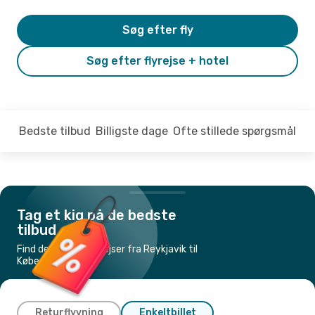
Søg efter fly
Søg efter flyrejse + hotel
Bedste tilbud
Billigste dage
Ofte stillede spørgsmål
Tag et kig på de bedste
tilbud
Find de billigste flyrejser fra Reykjavik til
København
Returflyvning
Enkeltbillet