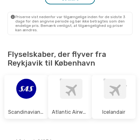
REK
- CPH
Norwegian Air Sweden
1 Mellemlanding
CPH
- REK
Priserne vist nedenfor var tilgængelige inden for de sidste 3
dage for den angivne periode og bør ikke betragtes som den
endelige pris. Bemærk venligst, at tilgængelighed og priser
kan ændres.
Flyselskaber, der flyver fra
Reykjavik til København
Scandinavian Airlines
Atlantic Airways
Icelandair