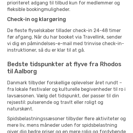
prioriteret adgang til tilbud kun for medlemmer og
fleksible bookingmuligheder.
Check-in og klargøring
De fleste flyselskaber tillader check-in 24-48 timer
før afgang. Når du har booket via Travellink, sender
vi dig en påmindelses-e-mail med trinvise check-in-
instruktioner, så du er klar til at gå.
Bedste tidspunkter at flyve fra Rhodos
til Aalborg
Danmark tilbyder forskellige oplevelser året rundt –
fra lokale festivaler og kulturelle begivenheder til ro i
lavsæsonen. Vælg det tidspunkt, der passer til din
rejsestil: pulserende og travlt eller roligt og
naturskønt.
Spidsbelastningssæsoner tilbyder flere aktiviteter og
mere liv, mens måneder uden for spidsbelastning
giver dig bedre priser og en mere rolig og fordybende