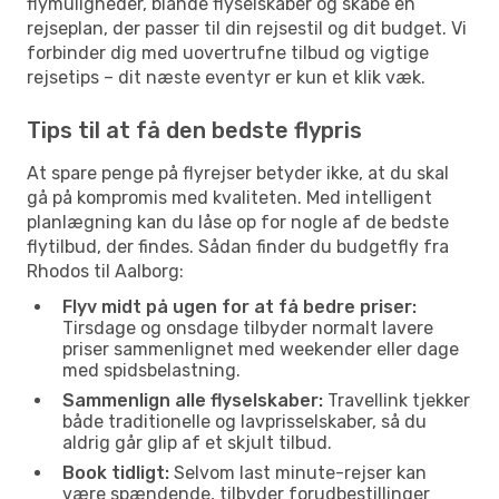
flymuligheder, blande flyselskaber og skabe en
rejseplan, der passer til din rejsestil og dit budget. Vi
forbinder dig med uovertrufne tilbud og vigtige
rejsetips – dit næste eventyr er kun et klik væk.
Tips til at få den bedste flypris
At spare penge på flyrejser betyder ikke, at du skal
gå på kompromis med kvaliteten. Med intelligent
planlægning kan du låse op for nogle af de bedste
flytilbud, der findes. Sådan finder du budgetfly fra
Rhodos til Aalborg:
Flyv midt på ugen for at få bedre priser:
Tirsdage og onsdage tilbyder normalt lavere
priser sammenlignet med weekender eller dage
med spidsbelastning.
Sammenlign alle flyselskaber:
Travellink tjekker
både traditionelle og lavprisselskaber, så du
aldrig går glip af et skjult tilbud.
Book tidligt:
Selvom last minute-rejser kan
være spændende, tilbyder forudbestillinger