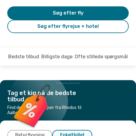
Søg efter fly
Søg efter flyrejse + hotel
Bedste tilbud
Billigste dage
Ofte stillede spørgsmål
Tag et kig på de bedste
tilbud
Find de billigste flyrejser fra Rhodos til
Aalborg
Returflyvning
Enkeltbillet