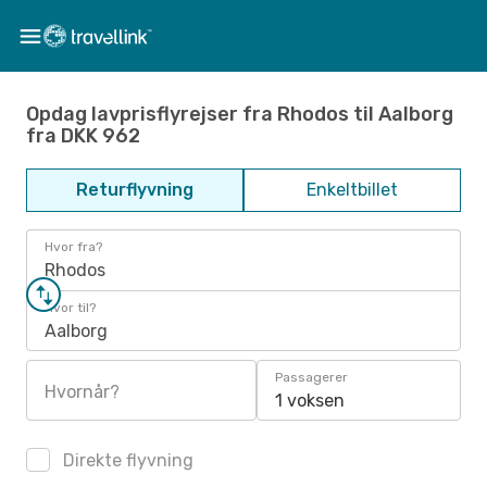
Opdag lavprisflyrejser fra Rhodos til Aalborg
fra DKK 962
Returflyvning
Enkeltbillet
Hvor fra?
Rhodos
Hvor til?
Aalborg
Passagerer
Hvornår?
1 voksen
Direkte flyvning