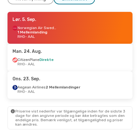
Lør. 10. Okt.
Lør. 5. Sep.
- Tor. 15. Okt.
Norwegian Air Sweden
Norwegian Air Sweden
1 Mellemlanding
1 Mellemlanding
RHO
RHO
- AAL
- AAL
Scandinavian Airlines
2 Mellemlandinger
AAL
- RHO
Man. 24. Aug.
CitizenPlane
Direkte
RHO
- AAL
Ons. 23. Sep.
Aegean Airlines
2 Mellemlandinger
RHO
- AAL
Priserne vist nedenfor var tilgængelige inden for de sidste 3
dage for den angivne periode og bør ikke betragtes som den
endelige pris. Bemærk venligst, at tilgængelighed og priser
kan ændres.