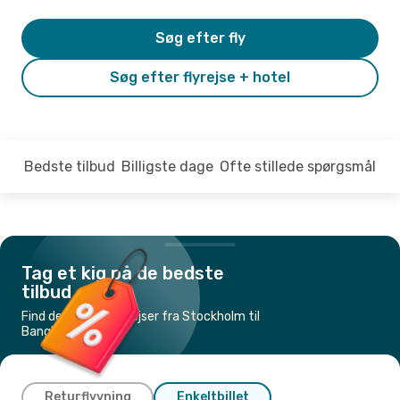
Søg efter fly
Søg efter flyrejse + hotel
Bedste tilbud
Billigste dage
Ofte stillede spørgsmål
Tag et kig på de bedste
tilbud
Find de billigste flyrejser fra Stockholm til
Bangkok
Returflyvning
Enkeltbillet