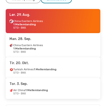
Søn. 6. Sep.
Lør. 29. Aug.
- Man. 14. Sep.
Austrian Airlines
China Eastern Airlines
1 Mellemlanding
1 Mellemlanding
STO
STO
- BKK
- BKK
Austrian Airlines
1 Mellemlanding
BKK
- STO
Man. 28. Sep.
China Eastern Airlines
Fre. 18. Sep.
1 Mellemlanding
- Fre. 25. Sep.
STO
- BKK
Austrian Airlines
1 Mellemlanding
STO
- BKK
Tir. 20. Okt.
Austrian Airlines
1 Mellemlanding
Turkish Airlines
1 Mellemlanding
BKK
- STO
STO
- BKK
Tor. 15. Okt.
- Lør. 17. Okt.
Tor. 3. Sep.
Thai Airways International
Direkte
Air China
1 Mellemlanding
STO
- BKK
STO
- BKK
Thai Airways International
Direkte
BKK
- STO