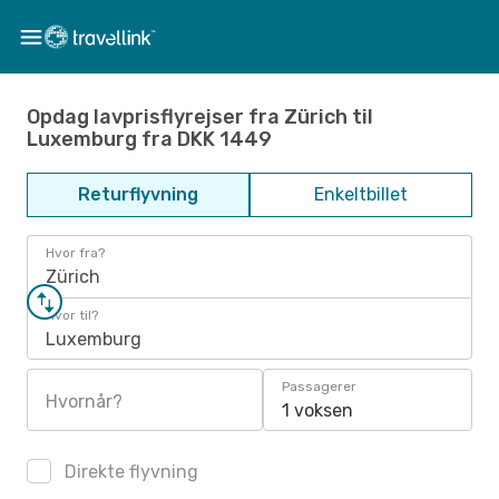
Opdag lavprisflyrejser fra Zürich til
Luxemburg fra DKK 1449
Returflyvning
Enkeltbillet
Hvor fra?
Zürich
Hvor til?
Luxemburg
Passagerer
Hvornår?
1 voksen
Direkte flyvning