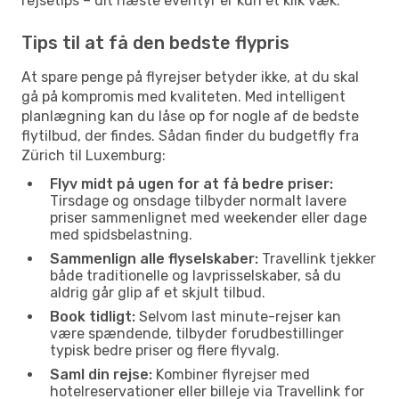
rejsetips – dit næste eventyr er kun et klik væk.
Tips til at få den bedste flypris
At spare penge på flyrejser betyder ikke, at du skal
gå på kompromis med kvaliteten. Med intelligent
planlægning kan du låse op for nogle af de bedste
flytilbud, der findes. Sådan finder du budgetfly fra
Zürich til Luxemburg:
Flyv midt på ugen for at få bedre priser:
Tirsdage og onsdage tilbyder normalt lavere
priser sammenlignet med weekender eller dage
med spidsbelastning.
Sammenlign alle flyselskaber:
Travellink tjekker
både traditionelle og lavprisselskaber, så du
aldrig går glip af et skjult tilbud.
Book tidligt:
Selvom last minute-rejser kan
være spændende, tilbyder forudbestillinger
typisk bedre priser og flere flyvalg.
Saml din rejse:
Kombiner flyrejser med
hotelreservationer eller billeje via Travellink for