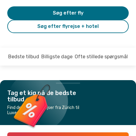
Søg efter fly
Søg efter flyrejse + hotel
Bedste tilbud
Billigste dage
Ofte stillede spørgsmål
Tag et kig på de bedste
tilbud
Find de billigste flyrejser fra Zürich til
Luxemburg