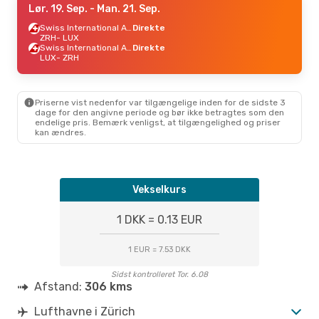
Lør. 19. Sep.
- Man. 21. Sep.
Swiss International Air Lines
Direkte
ZRH
- LUX
Swiss International Air Lines
Direkte
LUX
- ZRH
Priserne vist nedenfor var tilgængelige inden for de sidste 3
dage for den angivne periode og bør ikke betragtes som den
endelige pris. Bemærk venligst, at tilgængelighed og priser
kan ændres.
Vekselkurs
1 DKK = 0.13 EUR
1 EUR = 7.53 DKK
Sidst kontrolleret Tor. 6.08
Afstand:
306 kms
Lufthavne i Zürich