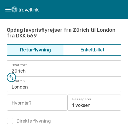
Opdag lavprisflyrejser fra Zürich til London
fra DKK 569
Returflyvning
Enkeltbillet
Hvor fra?
Zürich
Hvor til?
London
Passagerer
Hvornår?
1 voksen
Direkte flyvning