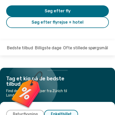
Søg efter fly
Søg efter flyrejse + hotel
Bedste tilbud
Billigste dage
Ofte stillede spørgsmål
Tag et kig på de bedste
tilbud
Find de billigste flyrejser fra Zürich til
London
Returflyvning
Enkeltbillet