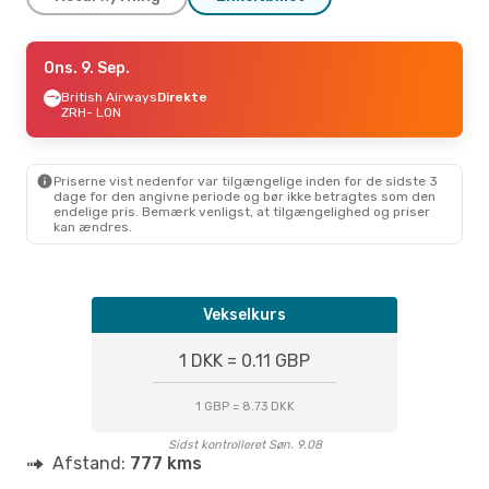
Fre. 11. Sep.
Ons. 9. Sep.
- Man. 14. Sep.
Easyjet
British Airways
Direkte
Direkte
ZRH
ZRH
- LON
- LON
Easyjet
Direkte
LON
- ZRH
Priserne vist nedenfor var tilgængelige inden for de sidste 3
Tor. 15. Okt.
- Tor. 22. Okt.
dage for den angivne periode og bør ikke betragtes som den
endelige pris. Bemærk venligst, at tilgængelighed og priser
Easyjet
Direkte
kan ændres.
ZRH
- LON
Easyjet
Direkte
LON
- ZRH
Vekselkurs
1 DKK = 0.11 GBP
1 GBP = 8.73 DKK
Sidst kontrolleret Søn. 9.08
Afstand:
777 kms