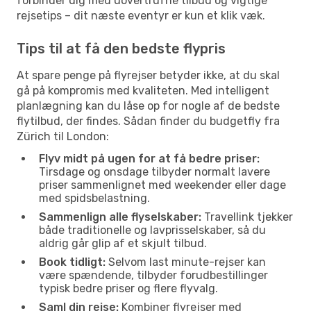
forbinder dig med uovertrufne tilbud og vigtige
rejsetips – dit næste eventyr er kun et klik væk.
Tips til at få den bedste flypris
At spare penge på flyrejser betyder ikke, at du skal
gå på kompromis med kvaliteten. Med intelligent
planlægning kan du låse op for nogle af de bedste
flytilbud, der findes. Sådan finder du budgetfly fra
Zürich til London:
Flyv midt på ugen for at få bedre priser:
Tirsdage og onsdage tilbyder normalt lavere
priser sammenlignet med weekender eller dage
med spidsbelastning.
Sammenlign alle flyselskaber:
Travellink tjekker
både traditionelle og lavprisselskaber, så du
aldrig går glip af et skjult tilbud.
Book tidligt:
Selvom last minute-rejser kan
være spændende, tilbyder forudbestillinger
typisk bedre priser og flere flyvalg.
Saml din rejse:
Kombiner flyrejser med