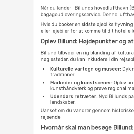
Når du lander i Billunds hovedlufthavn (B
bagageudleveringsservice. Denne lufthavn
Hvis du booker en sidste øjebliks flyvning
eller lejebiler for at komme til dit hotel 
Oplev Billund: Højdepunkter og a
Billund tilbyder en rig blanding af kultur
nøglesteder, du kan inkludere i din rejsep
Kulturelle vartegn og museer:
Dyk n
traditioner.
Markeder og kunstscener:
Oplev aut
kunsthåndværk og prøve regional ma
Udendørs retræter:
Nyd Billunds par
landskaber.
Uanset om du vandrer gennem historiske ga
rejsende.
Hvornår skal man besøge Billun