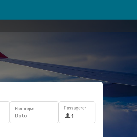
Passagerer
Hjemrejse
Dato
1