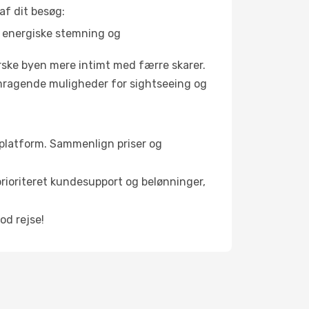
af dit besøg:
s energiske stemning og
orske byen mere intimt med færre skarer.
remragende muligheder for sightseeing og
ge platform. Sammenlign priser og
 prioriteret kundesupport og belønninger,
od rejse!