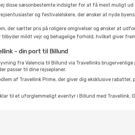
vej disse sæsonbestemte indsigter for at få mest muligt ud 
vejsentusiaster og festivalelskere, der ønsker at nyde byen
em, der sætter pris på roligere omgivelser og ønsker at udf
 tilbyder mildt vejr og behagelige forhold, hvilket giver f
ink – din port til Billund
-flyvning fra Valencia til Billund via Travellinks brugervenli
der passer til dine rejseplaner.
dlem af Travellink Prime, der giver dig eksklusive rabatter,
 klar til et uforglemmeligt eventyr i Billund med Travellink. G