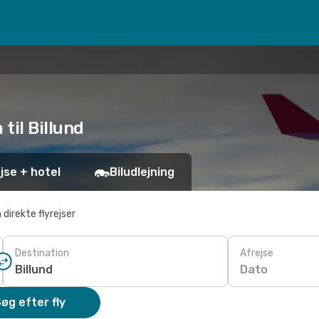
 til Billund
jse + hotel
Biludlejning
 direkte flyrejser
Destination
Afrejse
Dato
øg efter fly