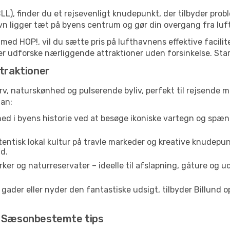
LL), finder du et rejsevenligt knudepunkt, der tilbyder prob
 ligger tæt på byens centrum og gør din overgang fra luft 
 med HOP!, vil du sætte pris på lufthavnens effektive facili
eller udforske nærliggende attraktioner uden forsinkelse. Star
ttraktioner
arv, naturskønhed og pulserende byliv, perfekt til rejsende m
lan:
ed i byens historie ved at besøge ikoniske vartegn og spæn
entisk lokal kultur på travle markeder og kreative knudepun
d.
ker og naturreservater – ideelle til afslapning, gåture og u
der eller nyder den fantastiske udsigt, tilbyder Billund opl
d: Sæsonbestemte tips