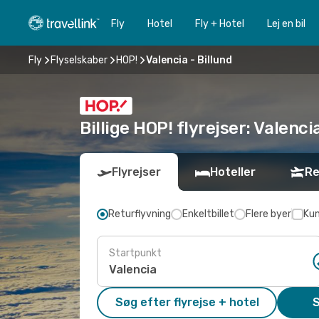
Fly
Hotel
Fly + Hotel
Lej en bil
Fly
Flyselskaber
HOP!
Valencia - Billund
Billige HOP! flyrejser: Valencia
Flyrejser
Hoteller
Re
Returflyvning
Enkeltbillet
Flere byer
Kun
Startpunkt
Søg efter flyrejse + hotel
S