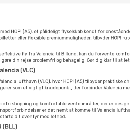
ed HOP! (A5), et pålideligt flyselskab kendt for enestående
lletter eller fleksible premiummuligheder, tilbyder HOP! rut
ffektive fly fra Valencia til Billund, kan du forvente komfo
 gøre din rejse problemfri og behagelig. Gør dig klar til at l
alencia (VLC)
alencia lufthavn (VLC), hvor HOP! (A5) tilbyder praktiske c
erer som et vigtigt knudepunkt, der forbinder Valencia med
toldfri shopping og komfortable venteområder, der er designet
portforbindelser er det nemt at komme til Valencia lufthavn
t starte dit eventyr med lethed.
d (BLL)