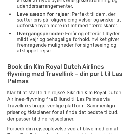
ønsker at nyde byens energiske stemning og
udendørsarrangementer.
Lave sæson for rejser:
Perfekt til dem, der
sætter pris på roligere omgivelser og ønsker at
udforske byen mere intimt med færre skarer.
Overgangsperioder:
Forår og efterår tilbyder
mildt vejr og behagelige forhold, hvilket giver
fremragende muligheder for sightseeing og
afslappet rejse.
Book din Klm Royal Dutch Airlines-
flyvning med Travellink – din port til Las
Palmas
Klar til at starte din rejse? Sikr din Klm Royal Dutch
Airlines-flyvning fra Billund til Las Palmas via
Travellinks brugervenlige platform. Sammenlign
priser og tidsplaner for at finde det bedste tilbud,
der passer til dine rejseplaner.
Forbedr din rejseoplevelse ved at blive medlem af