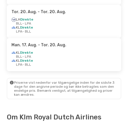
Tor. 20. Aug.
- Tor. 20. Aug.
LH
Direkte
BLL
- LPA
KL
Direkte
LPA
- BLL
Man. 17. Aug.
- Tor. 20. Aug.
KL
Direkte
BLL
- LPA
KL
Direkte
LPA
- BLL
Priserne vist nedenfor var tilgængelige inden for de sidste 3
dage for den angivne periode og bør ikke betragtes som den
endelige pris. Bemærk venligst, at tilgængelighed og priser
kan ændres.
Om Klm Royal Dutch Airlines