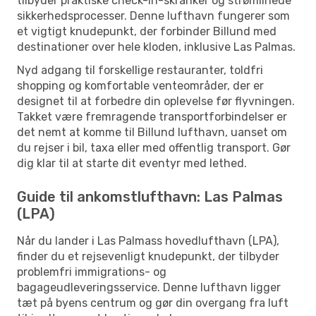
tilbyder praktiske check-in-skranker og strømlinede
sikkerhedsprocesser. Denne lufthavn fungerer som
et vigtigt knudepunkt, der forbinder Billund med
destinationer over hele kloden, inklusive Las Palmas.
Nyd adgang til forskellige restauranter, toldfri
shopping og komfortable venteområder, der er
designet til at forbedre din oplevelse før flyvningen.
Takket være fremragende transportforbindelser er
det nemt at komme til Billund lufthavn, uanset om
du rejser i bil, taxa eller med offentlig transport. Gør
dig klar til at starte dit eventyr med lethed.
Guide til ankomstlufthavn: Las Palmas
(LPA)
Når du lander i Las Palmass hovedlufthavn (LPA),
finder du et rejsevenligt knudepunkt, der tilbyder
problemfri immigrations- og
bagageudleveringsservice. Denne lufthavn ligger
tæt på byens centrum og gør din overgang fra luft