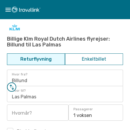
Billige Klm Royal Dutch Airlines flyrejser:
Billund til Las Palmas
Returflyvning
Enkeltbillet
Hvor fra?
Billund
Hvor til?
Las Palmas
Passagerer
Hvornår?
1 voksen