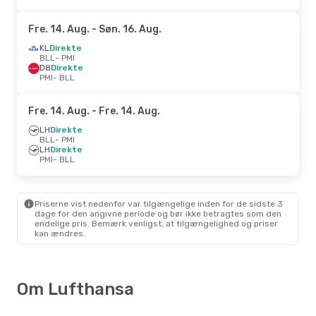
Fre. 14. Aug.
- Søn. 16. Aug.
KL
Direkte
BLL
- PMI
D8
Direkte
PMI
- BLL
Fre. 14. Aug.
- Fre. 14. Aug.
LH
Direkte
BLL
- PMI
LH
Direkte
PMI
- BLL
Priserne vist nedenfor var tilgængelige inden for de sidste 3
dage for den angivne periode og bør ikke betragtes som den
endelige pris. Bemærk venligst, at tilgængelighed og priser
kan ændres.
Om Lufthansa