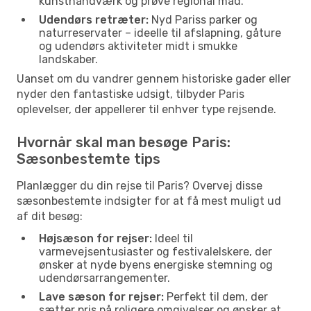
kunsthåndværk og prøve regional mad.
Udendørs retræter:
Nyd Pariss parker og
naturreservater – ideelle til afslapning, gåture
og udendørs aktiviteter midt i smukke
landskaber.
Uanset om du vandrer gennem historiske gader eller
nyder den fantastiske udsigt, tilbyder Paris
oplevelser, der appellerer til enhver type rejsende.
Hvornår skal man besøge Paris:
Sæsonbestemte tips
Planlægger du din rejse til Paris? Overvej disse
sæsonbestemte indsigter for at få mest muligt ud
af dit besøg:
Højsæson for rejser:
Ideel til
varmevejsentusiaster og festivalelskere, der
ønsker at nyde byens energiske stemning og
udendørsarrangementer.
Lave sæson for rejser:
Perfekt til dem, der
sætter pris på roligere omgivelser og ønsker at