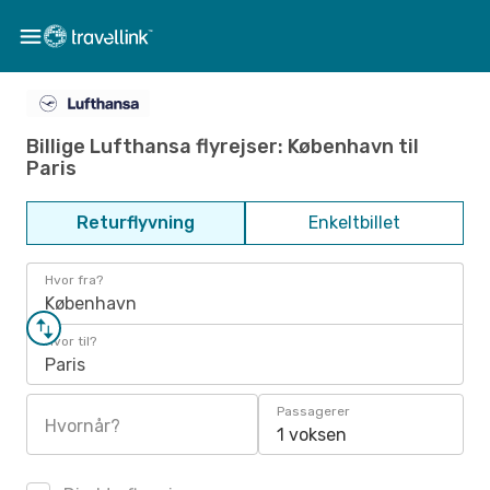
Billige Lufthansa flyrejser: København til
Paris
Returflyvning
Enkeltbillet
Hvor fra?
København
Hvor til?
Paris
Passagerer
Hvornår?
1 voksen