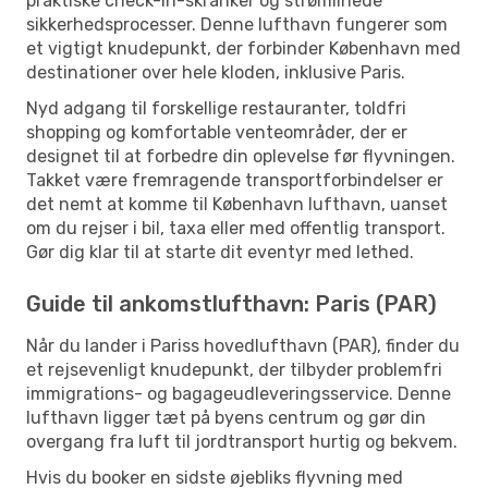
praktiske check-in-skranker og strømlinede
sikkerhedsprocesser. Denne lufthavn fungerer som
et vigtigt knudepunkt, der forbinder København med
destinationer over hele kloden, inklusive Paris.
Nyd adgang til forskellige restauranter, toldfri
shopping og komfortable venteområder, der er
designet til at forbedre din oplevelse før flyvningen.
Takket være fremragende transportforbindelser er
det nemt at komme til København lufthavn, uanset
om du rejser i bil, taxa eller med offentlig transport.
Gør dig klar til at starte dit eventyr med lethed.
Guide til ankomstlufthavn: Paris (PAR)
Når du lander i Pariss hovedlufthavn (PAR), finder du
et rejsevenligt knudepunkt, der tilbyder problemfri
immigrations- og bagageudleveringsservice. Denne
lufthavn ligger tæt på byens centrum og gør din
overgang fra luft til jordtransport hurtig og bekvem.
Hvis du booker en sidste øjebliks flyvning med