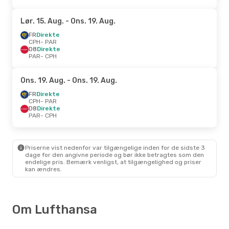
Lør. 15. Aug.
- Ons. 19. Aug.
FR
Direkte
CPH
- PAR
D8
Direkte
PAR
- CPH
Ons. 19. Aug.
- Ons. 19. Aug.
FR
Direkte
CPH
- PAR
D8
Direkte
PAR
- CPH
Priserne vist nedenfor var tilgængelige inden for de sidste 3
dage for den angivne periode og bør ikke betragtes som den
endelige pris. Bemærk venligst, at tilgængelighed og priser
kan ændres.
Om Lufthansa