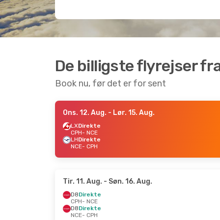
De billigste flyrejser f
Book nu, før det er for sent
Ons. 12. Aug.
- Lør. 15. Aug.
LX
Direkte
CPH
- NCE
LH
Direkte
NCE
- CPH
Tir. 11. Aug.
- Søn. 16. Aug.
D8
Direkte
CPH
- NCE
D8
Direkte
NCE
- CPH