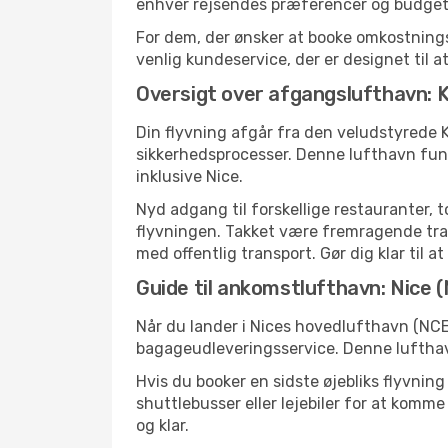
enhver rejsendes præferencer og budget
For dem, der ønsker at booke omkostningse
venlig kundeservice, der er designet til a
Oversigt over afgangslufthavn:
Din flyvning afgår fra den veludstyrede 
sikkerhedsprocesser. Denne lufthavn fun
inklusive Nice.
Nyd adgang til forskellige restauranter, 
flyvningen. Takket være fremragende tran
med offentlig transport. Gør dig klar til a
Guide til ankomstlufthavn: Nice 
Når du lander i Nices hovedlufthavn (NCE)
bagageudleveringsservice. Denne lufthavn
Hvis du booker en sidste øjebliks flyvnin
shuttlebusser eller lejebiler for at komme
og klar.