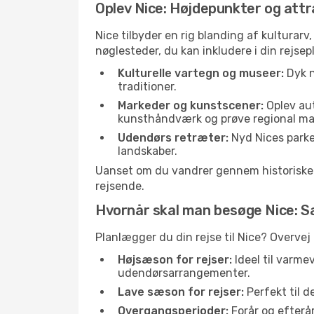
Oplev Nice: Højdepunkter og attr
Nice tilbyder en rig blanding af kulturarv
nøglesteder, du kan inkludere i din rejsep
Kulturelle vartegn og museer:
Dyk n
traditioner.
Markeder og kunstscener:
Oplev aut
kunsthåndværk og prøve regional ma
Udendørs retræter:
Nyd Nices parker
landskaber.
Uanset om du vandrer gennem historiske ga
rejsende.
Hvornår skal man besøge Nice: 
Planlægger du din rejse til Nice? Overvej
Højsæson for rejser:
Ideel til varme
udendørsarrangementer.
Lave sæson for rejser:
Perfekt til d
Overgangsperioder:
Forår og efterår