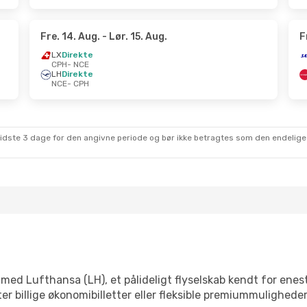
Fre. 14. Aug.
- Lør. 15. Aug.
F
LX
Direkte
CPH
- NCE
LH
Direkte
NCE
- CPH
sidste 3 dage for den angivne periode og bør ikke betragtes som den endelige
med Lufthansa (LH), et pålideligt flyselskab kendt for enes
r billige økonomibilletter eller fleksible premiummuligheder,