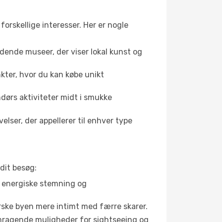
forskellige interesser. Her er nogle
dende museer, der viser lokal kunst og
kter, hvor du kan købe unikt
ndørs aktiviteter midt i smukke
lser, der appellerer til enhver type
dit besøg:
s energiske stemning og
orske byen mere intimt med færre skarer.
remragende muligheder for sightseeing og