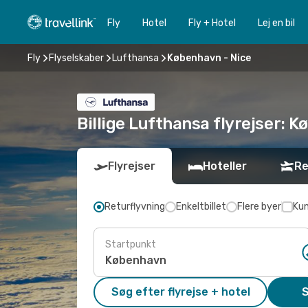
Fly
Hotel
Fly + Hotel
Lej en bil
Fly
Flyselskaber
Lufthansa
København - Nice
Billige Lufthansa flyrejser: K
Flyrejser
Hoteller
Re
Returflyvning
Enkeltbillet
Flere byer
Kun
Startpunkt
Søg efter flyrejse + hotel
S