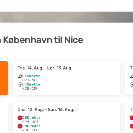
ra København til Nice
Fre. 14. Aug.
- Lør. 15. Aug.
T
LX
Direkte
CPH
- NCE
LH
Direkte
NCE
- CPH
Ons. 12. Aug.
- Søn. 16. Aug.
T
D8
Direkte
CPH
- NCE
D8
Direkte
NCE
- CPH