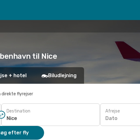
øbenhavn til Nice
jse + hotel
Biludlejning
 direkte flyrejser
Destination
Afrejse
Dato
øg efter fly