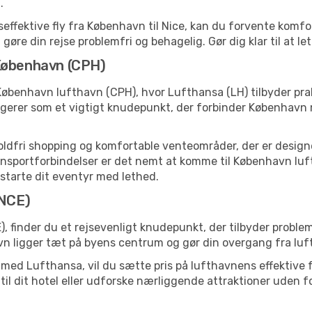
.
ffektive fly fra København til Nice, kan du forvente komfor
t gøre din rejse problemfri og behagelig. Gør dig klar til at 
 København (CPH)
København lufthavn (CPH), hvor Lufthansa (LH) tilbyder pra
gerer som et vigtigt knudepunkt, der forbinder København 
toldfri shopping og komfortable venteområder, der er designet
sportforbindelser er det nemt at komme til København luftha
t starte dit eventyr med lethed.
(NCE)
, finder du et rejsevenligt knudepunkt, der tilbyder proble
 ligger tæt på byens centrum og gør din overgang fra luft 
g med Lufthansa, vil du sætte pris på lufthavnens effektive f
 til dit hotel eller udforske nærliggende attraktioner uden fo