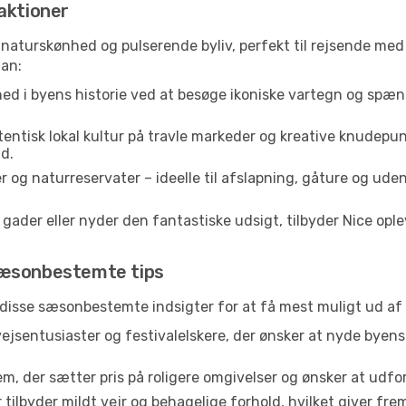
aktioner
, naturskønhed og pulserende byliv, perfekt til rejsende med 
lan:
ed i byens historie ved at besøge ikoniske vartegn og spæn
entisk lokal kultur på travle markeder og kreative knudepun
d.
 og naturreservater – ideelle til afslapning, gåture og ude
der eller nyder den fantastiske udsigt, tilbyder Nice opleve
Sæsonbestemte tips
 disse sæsonbestemte indsigter for at få mest muligt ud af 
vejsentusiaster og festivalelskere, der ønsker at nyde byen
em, der sætter pris på roligere omgivelser og ønsker at udf
 tilbyder mildt vejr og behagelige forhold, hvilket giver f