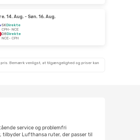
re. 14. Aug.
- Søn. 16. Aug.
SK
Direkte
CPH
- NCE
D8
Direkte
NCE
- CPH
 pris. Bemærk venligst, at tilgængelighed og priser kan
tående service og problemfri
 tilbyder Lufthansa ruter, der passer til