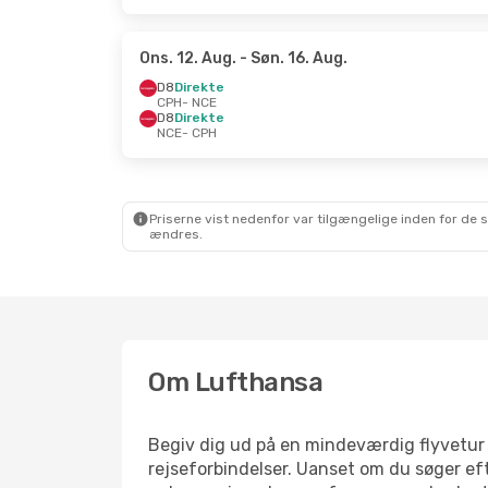
Ons. 12. Aug.
- Søn. 16. Aug.
D8
Direkte
CPH
- NCE
D8
Direkte
NCE
- CPH
Priserne vist nedenfor var tilgængelige inden for de 
ændres.
Om Lufthansa
Begiv dig ud på en mindeværdig flyvetur 
rejseforbindelser. Uanset om du søger efte