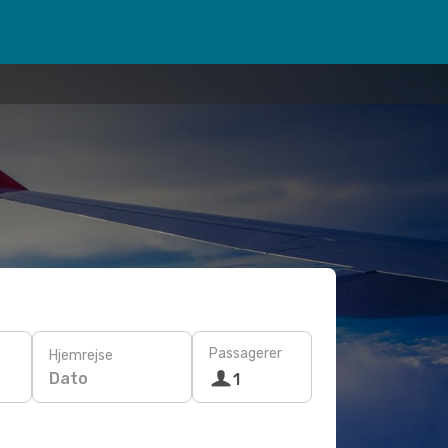
Passagerer
Hjemrejse
Dato
1