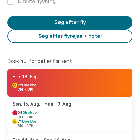
Direkte flyvning
Søg efter fly
Søg efter flyrejse + hotel
Book nu, før det er for sent
Fre. 18. Sep.
VY
Direkte
CPH
- BIO
Søn. 16. Aug.
- Man. 17. Aug.
D8
Direkte
CPH
- BIO
VY
Direkte
BIO
- CPH