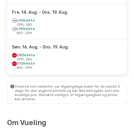
Fre. 14. Aug.
- Ons. 19. Aug.
LH
Direkte
CPH
- BIO
LH
Direkte
BIO
- CPH
Søn. 16. Aug.
- Ons. 19. Aug.
D8
Direkte
CPH
- BIO
DY
Direkte
BIO
- CPH
Priserne vist nedenfor var tilgængelige inden for de sidste 3
dage for den angivne periode og bør ikke betragtes som den
endelige pris. Bemærk venligst, at tilgængelighed og priser
kan ændres.
Om Vueling