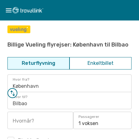
Billige Vueling flyrejser: København til Bilbao
Returflyvning
Enkeltbillet
Hvor fra?
København
Hvor til?
Bilbao
Passagerer
Hvornår?
1 voksen