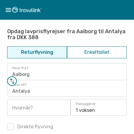
Opdag lavprisflyrejser fra Aalborg til Antalya
fra DKK 388
Returflyvning
Enkeltbillet
Hvor fra?
Aalborg
Hvor til?
Antalya
Passagerer
Hvornår?
1 voksen
Direkte flyvning