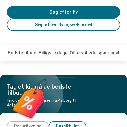
Søg efter fly
Søg efter flyrejse + hotel
Bedste tilbud
Billigste dage
Ofte stillede spørgsmål
Tag et kig på de bedste
tilbud
Find de billigste flyrejser fra Aalborg til
Antalya
Returflyvning
Enkeltbillet