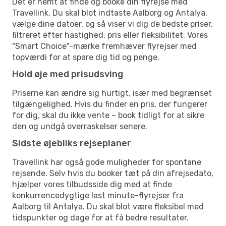
Det er nemt at finde og booke din flyrejse med
Travellink. Du skal blot indtaste Aalborg og Antalya,
vælge dine datoer, og så viser vi dig de bedste priser,
filtreret efter hastighed, pris eller fleksibilitet. Vores
"Smart Choice"-mærke fremhæver flyrejser med
topværdi for at spare dig tid og penge.
Hold øje med prisudsving
Priserne kan ændre sig hurtigt, især med begrænset
tilgængelighed. Hvis du finder en pris, der fungerer
for dig, skal du ikke vente – book tidligt for at sikre
den og undgå overraskelser senere.
Sidste øjebliks rejseplaner
Travellink har også gode muligheder for spontane
rejsende. Selv hvis du booker tæt på din afrejsedato,
hjælper vores tilbudsside dig med at finde
konkurrencedygtige last minute-flyrejser fra
Aalborg til Antalya. Du skal blot være fleksibel med
tidspunkter og dage for at få bedre resultater.