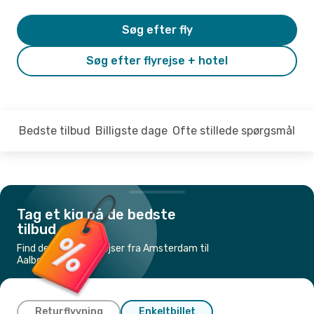
Søg efter fly
Søg efter flyrejse + hotel
Bedste tilbud
Billigste dage
Ofte stillede spørgsmål
Tag et kig på de bedste
tilbud
Find de billigste flyrejser fra Amsterdam til
Aalborg
Returflyvning
Enkeltbillet