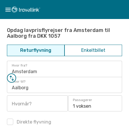
Opdag lavprisflyrejser fra Amsterdam til
Aalborg fra DKK 1057
Returflyvning
Enkeltbillet
Hvor fra?
Amsterdam
Hvor til?
Aalborg
Passagerer
Hvornår?
1 voksen
Direkte flyvning