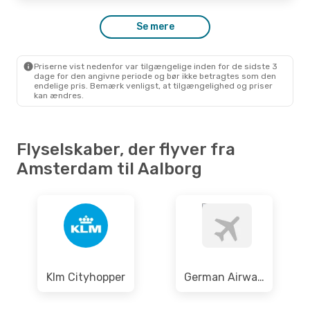
Norwegian Air Sweden
1 Mellemlanding
Se mere
AMS
- AAL
Norwegian Air Sweden
1 Mellemlanding
AAL
- AMS
Priserne vist nedenfor var tilgængelige inden for de sidste 3
dage for den angivne periode og bør ikke betragtes som den
endelige pris. Bemærk venligst, at tilgængelighed og priser
kan ændres.
Flyselskaber, der flyver fra
Amsterdam til Aalborg
Klm Cityhopper
German Airways