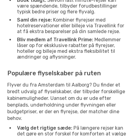
Book tidligt:
Selvom last minute-rejser kan
være spændende, tilbyder forudbestillinger
typisk bedre priser og flere flyvalg.
Saml din rejse:
Kombiner flyrejser med
hotelreservationer eller billeje via Travellink for
at få ekstra besparelser på din samlede rejse.
Bliv medlem af Travellink Prime:
Medlemmer
låser op for eksklusive rabatter på flyrejser,
hoteller og billeje med ekstra fleksibilitet til
ændringer og aflysninger.
Populære flyselskaber på ruten
Flyver du fra Amsterdam til Aalborg? Du finder et
bredt udvalg af flyselskaber, der tilbyder forskellige
kabinemuligheder. Uanset om du er ude efter
benplads, underholdning under flyvningen eller
budgetpriser, er der en flyrejse, der matcher dine
behov.
Vælg det rigtige sæde:
På længere rejser kan
det gøre en stor forskel for komforten at vælge