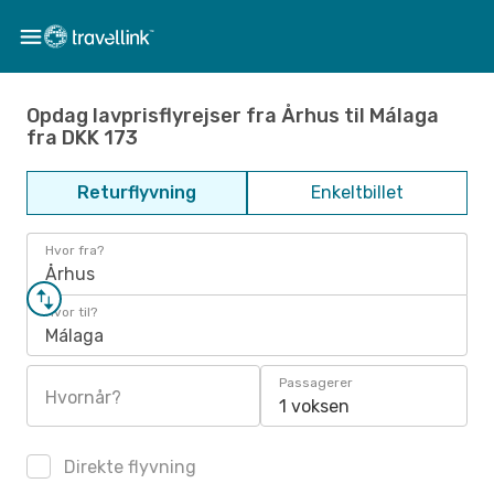
Opdag lavprisflyrejser fra Århus til Málaga
fra DKK 173
Returflyvning
Enkeltbillet
Hvor fra?
Århus
Hvor til?
Málaga
Passagerer
Hvornår?
1 voksen
Direkte flyvning