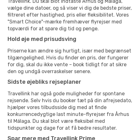
Travellink. Du skal blot indtaste Århus og Málaga,
vælge dine datoer, og så viser vi dig de bedste priser,
filtreret efter hastighed, pris eller fleksibilitet. Vores
"Smart Choice"-mærke fremhæver flyrejser med
topværdi for at spare dig tid og penge.
Hold øje med prisudsving
Priserne kan ændre sig hurtigt, især med begrænset
tilgængelighed. Hvis du finder en pris, der fungerer
for dig, skal du ikke vente – book tidligt for at sikre
den og undgå overraskelser senere.
Sidste øjebliks rejseplaner
Travellink har også gode muligheder for spontane
rejsende. Selv hvis du booker tæt på din afrejsedato,
hjælper vores tilbudsside dig med at finde
konkurrencedygtige last minute-flyrejser fra Århus
til Málaga. Du skal blot være fleksibel med
tidspunkter og dage for at få bedre resultater.
Spar mere med Travellink Prime