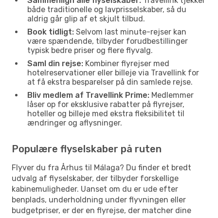
Sammenlign alle flyselskaber:
Travellink tjekker
både traditionelle og lavprisselskaber, så du
aldrig går glip af et skjult tilbud.
Book tidligt:
Selvom last minute-rejser kan
være spændende, tilbyder forudbestillinger
typisk bedre priser og flere flyvalg.
Saml din rejse:
Kombiner flyrejser med
hotelreservationer eller billeje via Travellink for
at få ekstra besparelser på din samlede rejse.
Bliv medlem af Travellink Prime:
Medlemmer
låser op for eksklusive rabatter på flyrejser,
hoteller og billeje med ekstra fleksibilitet til
ændringer og aflysninger.
Populære flyselskaber på ruten
Flyver du fra Århus til Málaga? Du finder et bredt
udvalg af flyselskaber, der tilbyder forskellige
kabinemuligheder. Uanset om du er ude efter
benplads, underholdning under flyvningen eller
budgetpriser, er der en flyrejse, der matcher dine