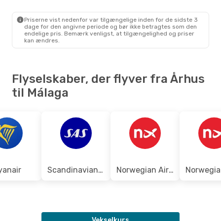
AAR
- AGP
Ryanair
Direkte
AGP
- AAR
Priserne vist nedenfor var tilgængelige inden for de sidste 3
dage for den angivne periode og bør ikke betragtes som den
endelige pris. Bemærk venligst, at tilgængelighed og priser
kan ændres.
Flyselskaber, der flyver fra Århus
til Málaga
yanair
Scandinavian Airlines
Norwegian Air Sweden
Vekselkurs