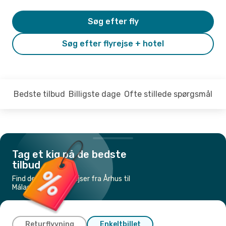
Søg efter fly
Søg efter flyrejse + hotel
Bedste tilbud
Billigste dage
Ofte stillede spørgsmål
Tag et kig på de bedste
tilbud
Find de billigste flyrejser fra Århus til
Málaga
Returflyvning
Enkeltbillet