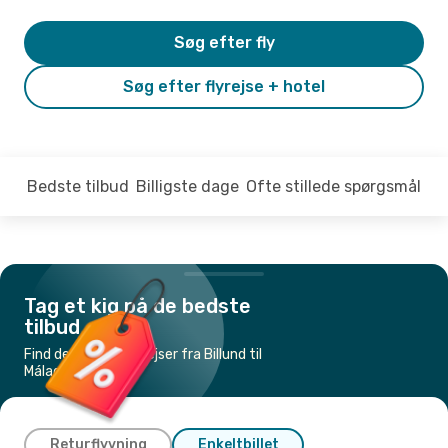
Søg efter fly
Søg efter flyrejse + hotel
Bedste tilbud
Billigste dage
Ofte stillede spørgsmål
Tag et kig på de bedste
tilbud
Find de billigste flyrejser fra Billund til
Málaga
Returflyvning
Enkeltbillet