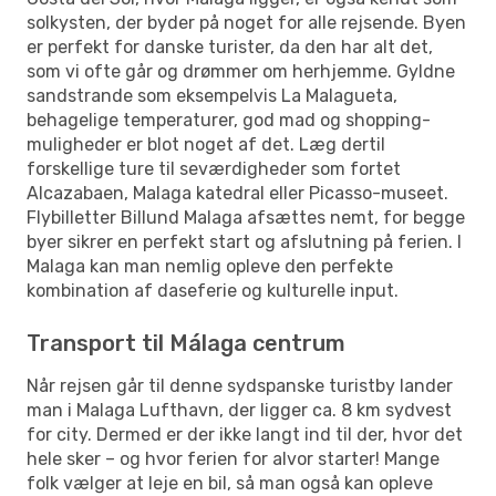
solkysten, der byder på noget for alle rejsende. Byen
er perfekt for danske turister, da den har alt det,
som vi ofte går og drømmer om herhjemme. Gyldne
sandstrande som eksempelvis La Malagueta,
behagelige temperaturer, god mad og shopping-
muligheder er blot noget af det. Læg dertil
forskellige ture til seværdigheder som fortet
Alcazabaen, Malaga katedral eller Picasso-museet.
Flybilletter Billund Malaga afsættes nemt, for begge
byer sikrer en perfekt start og afslutning på ferien. I
Malaga kan man nemlig opleve den perfekte
kombination af daseferie og kulturelle input.
Transport til Málaga centrum
Når rejsen går til denne sydspanske turistby lander
man i Malaga Lufthavn, der ligger ca. 8 km sydvest
for city. Dermed er der ikke langt ind til der, hvor det
hele sker – og hvor ferien for alvor starter! Mange
folk vælger at leje en bil, så man også kan opleve