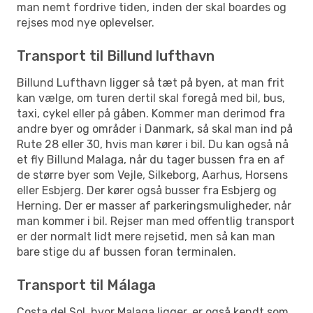
man nemt fordrive tiden, inden der skal boardes og
rejses mod nye oplevelser.
Transport til Billund lufthavn
Billund Lufthavn ligger så tæt på byen, at man frit
kan vælge, om turen dertil skal foregå med bil, bus,
taxi, cykel eller på gåben. Kommer man derimod fra
andre byer og områder i Danmark, så skal man ind på
Rute 28 eller 30, hvis man kører i bil. Du kan også nå
et fly Billund Malaga, når du tager bussen fra en af
de større byer som Vejle, Silkeborg, Aarhus, Horsens
eller Esbjerg. Der kører også busser fra Esbjerg og
Herning. Der er masser af parkeringsmuligheder, når
man kommer i bil. Rejser man med offentlig transport
er der normalt lidt mere rejsetid, men så kan man
bare stige du af bussen foran terminalen.
Transport til Málaga
Costa del Sol, hvor Malaga ligger, er også kendt som