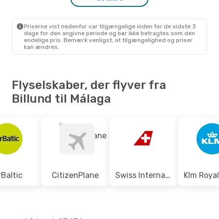
Klm Royal Dutch Airlines
1 Mellemlanding
BLL
- AGP
Norwegian Air Sweden
Direkte
Priserne vist nedenfor var tilgængelige inden for de sidste 3
AGP
- BLL
dage for den angivne periode og bør ikke betragtes som den
endelige pris. Bemærk venligst, at tilgængelighed og priser
kan ændres.
Flyselskaber, der flyver fra
Billund til Málaga
rBaltic
CitizenPlane
Swiss International Air Lines