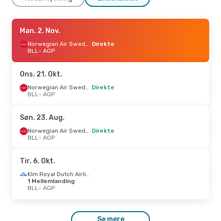
Søn. 23. Aug.
Man. 2. Nov.
- Man. 24. Aug.
Norwegian Air Sweden
Norwegian Air Sweden
Direkte
Direkte
BLL
BLL
- AGP
- AGP
Norwegian Air Sweden
Direkte
AGP
- BLL
Ons. 21. Okt.
Ons. 28. Okt.
- Tir. 3. Nov.
Norwegian Air Sweden
Direkte
BLL
- AGP
Norwegian Air Sweden
Direkte
BLL
- AGP
Klm Royal Dutch Airlines
Søn. 23. Aug.
1 Mellemlanding
AGP
- BLL
Norwegian Air Sweden
Direkte
BLL
- AGP
Tor. 10. Sep.
- Fre. 11. Sep.
Tir. 6. Okt.
Norwegian Air Sweden
Direkte
BLL
- AGP
Klm Royal Dutch Airlines
Norwegian Air Sweden
Direkte
1 Mellemlanding
AGP
- BLL
BLL
- AGP
Man. 5. Okt.
- Ons. 7. Okt.
Se mere