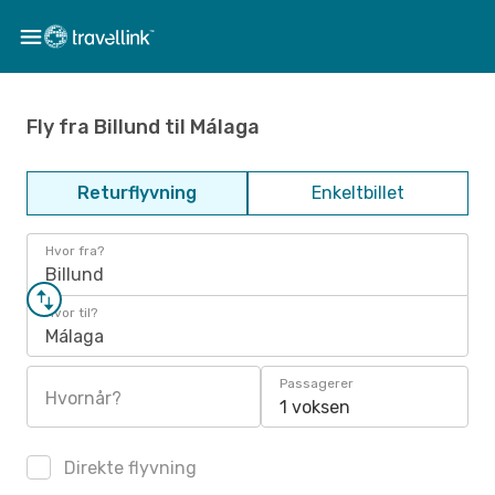
Fly fra Billund til Málaga
Returflyvning
Enkeltbillet
Hvor fra?
Billund
Hvor til?
Málaga
Passagerer
Hvornår?
1 voksen
Direkte flyvning