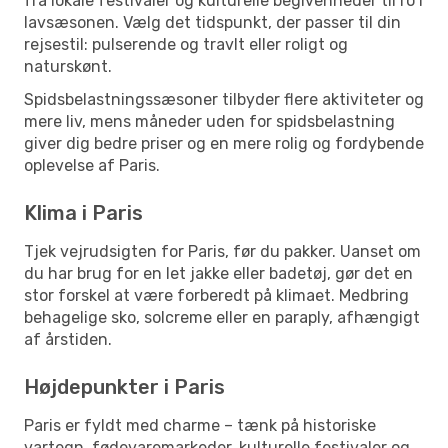
fra lokale festivaler og kulturelle begivenheder til ro i
lavsæsonen. Vælg det tidspunkt, der passer til din
rejsestil: pulserende og travlt eller roligt og
naturskønt.
Spidsbelastningssæsoner tilbyder flere aktiviteter og
mere liv, mens måneder uden for spidsbelastning
giver dig bedre priser og en mere rolig og fordybende
oplevelse af Paris.
Klima i Paris
Tjek vejrudsigten for Paris, før du pakker. Uanset om
du har brug for en let jakke eller badetøj, gør det en
stor forskel at være forberedt på klimaet. Medbring
behagelige sko, solcreme eller en paraply, afhængigt
af årstiden.
Højdepunkter i Paris
Paris er fyldt med charme – tænk på historiske
vartegn, fødevaremarkeder, kulturelle festivaler og