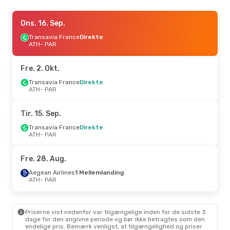
Tor. 17. Sep.
Ons. 16. Sep.
- Ons. 23. Sep.
Transavia France
Transavia France
Direkte
Direkte
ATH
ATH
- PAR
- PAR
Transavia France
Direkte
PAR
- ATH
Fre. 2. Okt.
Transavia France
Direkte
ATH
- PAR
Tir. 15. Sep.
Transavia France
Direkte
ATH
- PAR
Fre. 28. Aug.
Aegean Airlines
1 Mellemlanding
ATH
- PAR
Priserne vist nedenfor var tilgængelige inden for de sidste 3
dage for den angivne periode og bør ikke betragtes som den
endelige pris. Bemærk venligst, at tilgængelighed og priser