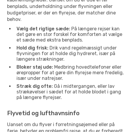
benplads, underholdning under flyvningen eller
budgetpriser, er der en flyrejse, der matcher dine
behov.
Vælg det rigtige sæde:
På længere rejser kan
det gøre en stor forskel for komforten at vælge
et sæde med ekstra benplads.
Hold dig frisk:
Drik vand regelmæssigt under
flyvningen for at holde dig hydreret, især på
længere strækninger.
Bloker støj ude:
Medbring hovedtelefoner eller
ørepropper for at gøre din flyrejse mere fredelig,
især under natrejser.
Stræk dig ofte:
Gå i midtergangen, eller lav
strækøvelser i sædet for at holde blodet i gang
på længere flyrejser.
Flyvetid og lufthavnsinfo
Uanset om du flyver i forretningsøjemed eller på
ferie, betyder en problemfri rejse, at du er forberedt.