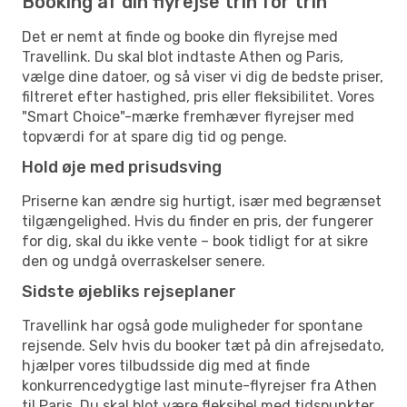
Booking af din flyrejse trin for trin
Det er nemt at finde og booke din flyrejse med
Travellink. Du skal blot indtaste Athen og Paris,
vælge dine datoer, og så viser vi dig de bedste priser,
filtreret efter hastighed, pris eller fleksibilitet. Vores
"Smart Choice"-mærke fremhæver flyrejser med
topværdi for at spare dig tid og penge.
Hold øje med prisudsving
Priserne kan ændre sig hurtigt, især med begrænset
tilgængelighed. Hvis du finder en pris, der fungerer
for dig, skal du ikke vente – book tidligt for at sikre
den og undgå overraskelser senere.
Sidste øjebliks rejseplaner
Travellink har også gode muligheder for spontane
rejsende. Selv hvis du booker tæt på din afrejsedato,
hjælper vores tilbudsside dig med at finde
konkurrencedygtige last minute-flyrejser fra Athen
til Paris. Du skal blot være fleksibel med tidspunkter