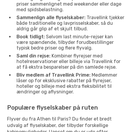
priser sammenlignet med weekender eller dage
med spidsbelastning.
Sammenlign alle flyselskaber:
Travellink tjekker
både traditionelle og lavprisselskaber, så du
aldrig går glip af et skjult tilbud.
Book tidligt:
Selvom last minute-rejser kan
være spændende, tilbyder forudbestillinger
typisk bedre priser og flere flyvalg.
Saml din rejse:
Kombiner flyrejser med
hotelreservationer eller billeje via Travellink for
at få ekstra besparelser på din samlede rejse.
Bliv medlem af Travellink Prime:
Medlemmer
låser op for eksklusive rabatter på flyrejser,
hoteller og billeje med ekstra fleksibilitet til
ændringer og aflysninger.
Populære flyselskaber på ruten
Flyver du fra Athen til Paris? Du finder et bredt
udvalg af flyselskaber, der tilbyder forskellige
kabinemuligheder. Uanset om du er ude efter