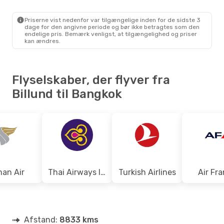
1 Mellemlanding
BLL
- BKK
Klm Royal Dutch Airlines
Priserne vist nedenfor var tilgængelige inden for de sidste 3
1 Mellemlanding
dage for den angivne periode og bør ikke betragtes som den
BKK
- BLL
endelige pris. Bemærk venligst, at tilgængelighed og priser
kan ændres.
Flyselskaber, der flyver fra
Billund til Bangkok
an Air
Thai Airways International
Turkish Airlines
Air Fr
Afstand:
8833 kms