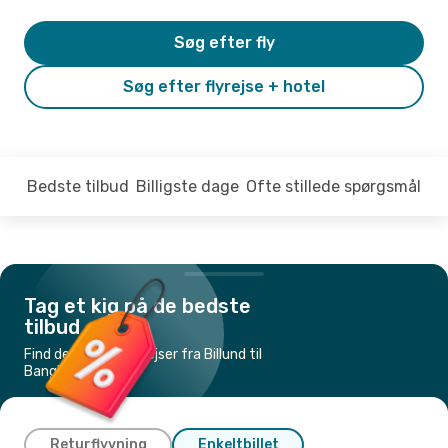
Søg efter fly
Søg efter flyrejse + hotel
Bedste tilbud
Billigste dage
Ofte stillede spørgsmål
Tag et kig på de bedste
tilbud
Find de billigste flyrejser fra Billund til
Bangkok
Returflyvning
Enkeltbillet