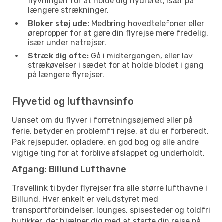
flyvningen for at holde dig hydreret, især på
længere strækninger.
Bloker støj ude:
Medbring hovedtelefoner eller
ørepropper for at gøre din flyrejse mere fredelig,
især under natrejser.
Stræk dig ofte:
Gå i midtergangen, eller lav
strækøvelser i sædet for at holde blodet i gang
på længere flyrejser.
Flyvetid og lufthavnsinfo
Uanset om du flyver i forretningsøjemed eller på
ferie, betyder en problemfri rejse, at du er forberedt.
Pak rejsepuder, opladere, en god bog og alle andre
vigtige ting for at forblive afslappet og underholdt.
Afgang: Billund Lufthavne
Travellink tilbyder flyrejser fra alle større lufthavne i
Billund. Hver enkelt er veludstyret med
transportforbindelser, lounges, spisesteder og toldfri
butikker, der hjælper dig med at starte din rejse på