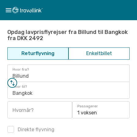
Opdag lavprisflyrejser fra Billund til Bangkok
fra DKK 2492
Returflyvning
Enkeltbillet
Hvor fra?
Billund
Hvor til?
Bangkok
Passagerer
Hvornår?
1 voksen
Direkte flyvning