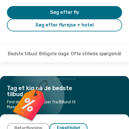
Søg efter fly
Søg efter flyrejse + hotel
Bedste tilbud
Billigste dage
Ofte stillede spørgsmål
Tag et kig på de bedste
tilbud
Find de billigste flyrejser fra Billund til
Maastricht
Returflyvning
Enkeltbillet