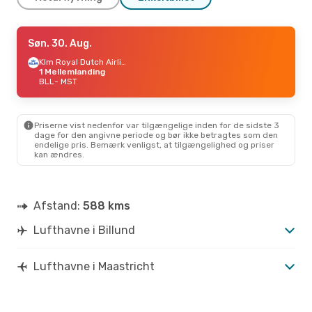
Man. 24. Aug.
Søn. 30. Aug.
- Tor. 27. Aug.
Klm Royal Dutch Airlines
Klm Royal Dutch Airlines
1 Mellemlanding
1 Mellemlanding
BLL
BLL
- MST
- MST
Klm Royal Dutch Airlines
1 Mellemlanding
MST
- BLL
Priserne vist nedenfor var tilgængelige inden for de sidste 3
dage for den angivne periode og bør ikke betragtes som den
Tor. 24. Sep.
- Søn. 27. Sep.
endelige pris. Bemærk venligst, at tilgængelighed og priser
kan ændres.
Klm Royal Dutch Airlines
1 Mellemlanding
BLL
- MST
Klm Royal Dutch Airlines
1 Mellemlanding
Afstand:
588 kms
MST
- BLL
Lufthavne i Billund
Man. 12. Okt.
- Tir. 13. Okt.
Klm Royal Dutch Airlines
Lufthavne i Maastricht
1 Mellemlanding
BLL
- MST
Klm Royal Dutch Airlines
1 Mellemlanding
MST
- BLL