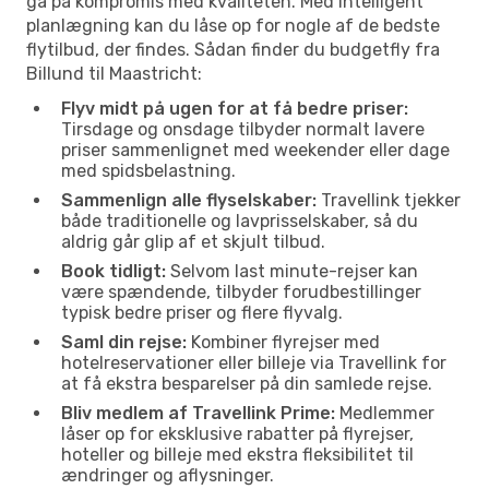
gå på kompromis med kvaliteten. Med intelligent
planlægning kan du låse op for nogle af de bedste
flytilbud, der findes. Sådan finder du budgetfly fra
Billund til Maastricht:
Flyv midt på ugen for at få bedre priser:
Tirsdage og onsdage tilbyder normalt lavere
priser sammenlignet med weekender eller dage
med spidsbelastning.
Sammenlign alle flyselskaber:
Travellink tjekker
både traditionelle og lavprisselskaber, så du
aldrig går glip af et skjult tilbud.
Book tidligt:
Selvom last minute-rejser kan
være spændende, tilbyder forudbestillinger
typisk bedre priser og flere flyvalg.
Saml din rejse:
Kombiner flyrejser med
hotelreservationer eller billeje via Travellink for
at få ekstra besparelser på din samlede rejse.
Bliv medlem af Travellink Prime:
Medlemmer
låser op for eksklusive rabatter på flyrejser,
hoteller og billeje med ekstra fleksibilitet til
ændringer og aflysninger.