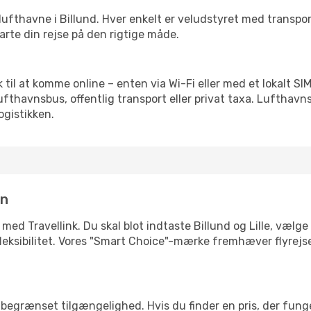
rre lufthavne i Billund. Hver enkelt er veludstyret med transp
tarte din rejse på den rigtige måde.
lik til at komme online – enten via Wi-Fi eller med et lokalt 
lufthavnsbus, offentlig transport eller privat taxa. Luftha
ogistikken.
in
med Travellink. Du skal blot indtaste Billund og Lille, vælge
ler fleksibilitet. Vores "Smart Choice"-mærke fremhæver flyrej
begrænset tilgængelighed. Hvis du finder en pris, der funger