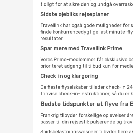
tidligt for at sikre den og undgå overrask
Sidste øjebliks rejseplaner
Travellink har også gode muligheder for s
finde konkurrencedygtige last minute-flyre
resultater.
Spar mere med Travellink Prime
Vores Prime-medlemmer får eksklusive besp
prioriteret adgang til tilbud kun for med
Check-in og klargøring
De fleste flyselskaber tillader check-in 
trinvise check-in-instruktioner, så du er kl
Bedste tidspunkter at flyve fra Bil
Frankrig tilbyder forskellige oplevelser år
passer til din rejsestil: pulserende og trav
Spidsbelastningssæsoner tilbyder flere ak