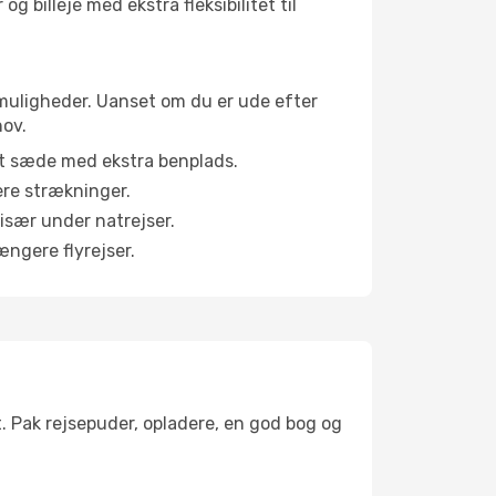
g billeje med ekstra fleksibilitet til
inemuligheder. Uanset om du er ude efter
hov.
et sæde med ekstra benplads.
ere strækninger.
 især under natrejser.
ængere flyrejser.
t. Pak rejsepuder, opladere, en god bog og