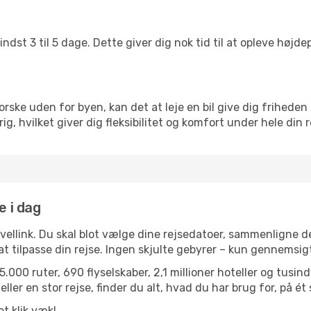
ndst 3 til 5 dage. Dette giver dig nok tid til at opleve høj
rske uden for byen, kan det at leje en bil give dig friheden 
nkrig, hvilket giver dig fleksibilitet og komfort under hele din r
le i dag
avellink. Du skal blot vælge dine rejsedatoer, sammenligne
r at tilpasse din rejse. Ingen skjulte gebyrer – kun gennemsi
.000 ruter, 690 flyselskaber, 2,1 millioner hoteller og tusin
ler en stor rejse, finder du alt, hvad du har brug for, på ét 
et klik væk!