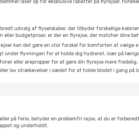
emmer låser op for eksklusive rabatter på flyrejser, hoteller o
 et bredt udvalg af flyselskaber, der tilbyder forskellige kab
eller budgetpriser, er der en flyrejse, der matcher dine be
ejser kan det gøre en stor forskel for komforten at vælge 
 under flyvningen for at holde dig hydreret, især på læng
ner eller ørepropper for at gøre din flyrejse mere fredelig,
ler lav strækøvelser i sædet for at holde blodet i gang på l
ler på ferie, betyder en problemfri rejse, at du er forbered
slappet og underholdt.