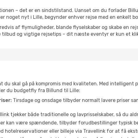
ionen – det er en sindstilstand. Uanset om du forlader Bill
 eller noget nyt i Lille, begynder enhver rejse med en enkelt b
vis af flymuligheder, blande flyselskaber og skabe en rejsepl
tilbud og vigtige rejsetips – dit næste eventyr er kun et kli
 at du skal gå på kompromis med kvaliteten. Med intelligent 
r du budgetfly fra Billund til Lille:
iser:
Tirsdage og onsdage tilbyder normalt lavere priser 
link tjekker både traditionelle og lavprisselskaber, så du aldri
r kan være spændende, tilbyder forudbestillinger typisk bedr
 hotelreservationer eller billeje via Travellink for at få eks