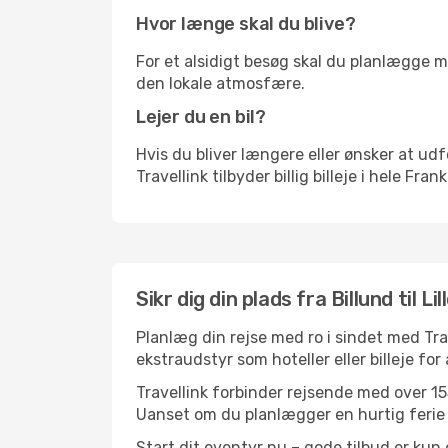
Hvor længe skal du blive?
For et alsidigt besøg skal du planlægge mi
den lokale atmosfære.
Lejer du en bil?
Hvis du bliver længere eller ønsker at udfo
Travellink tilbyder billig billeje i hele Fra
Sikr dig din plads fra Billund til Lil
Planlæg din rejse med ro i sindet med Tr
ekstraudstyr som hoteller eller billeje fo
Travellink forbinder rejsende med over 155
Uanset om du planlægger en hurtig ferie el
Start dit eventyr nu – gode tilbud er kun 