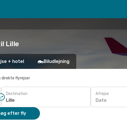
l Lille
jse + hotel
Biludlejning
 direkte flyrejser
Destination
Afrejse
Dato
øg efter fly