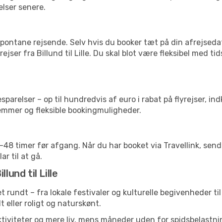
elser senere.
pontane rejsende. Selv hvis du booker tæt på din afrejseda
jser fra Billund til Lille. Du skal blot være fleksibel med t
arelser – op til hundredvis af euro i rabat på flyrejser, ind
lemmer og fleksible bookingmuligheder.
24-48 timer før afgang. Når du har booket via Travellink, se
ar til at gå.
lund til Lille
et rundt – fra lokale festivaler og kulturelle begivenheder t
lt eller roligt og naturskønt.
tiviteter og mere liv, mens måneder uden for spidsbelastnin