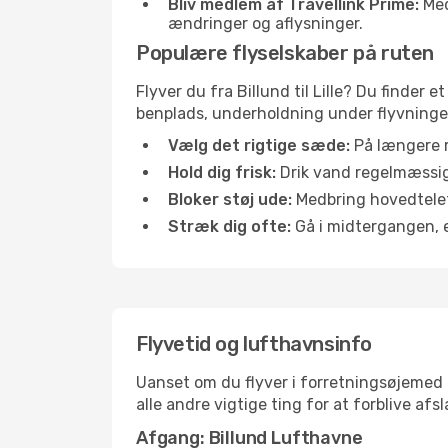
Bliv medlem af Travellink Prime:
Medl
ændringer og aflysninger.
Populære flyselskaber på ruten
Flyver du fra Billund til Lille? Du finder
benplads, underholdning under flyvningen 
Vælg det rigtige sæde:
På længere r
Hold dig frisk:
Drik vand regelmæssigt
Bloker støj ude:
Medbring hovedtelefo
Stræk dig ofte:
Gå i midtergangen, el
Flyvetid og lufthavnsinfo
Uanset om du flyver i forretningsøjemed el
alle andre vigtige ting for at forblive af
Afgang: Billund Lufthavne