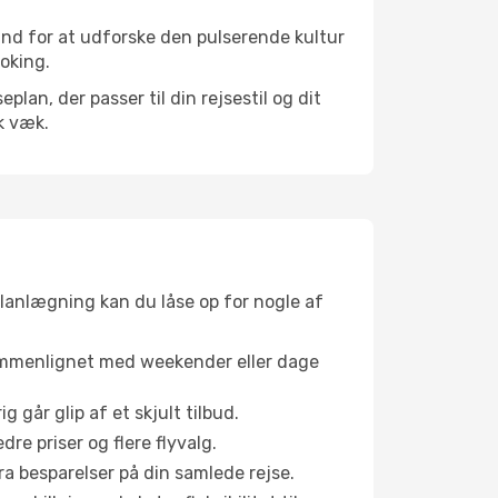
und for at udforske den pulserende kultur
ooking.
an, der passer til din rejsestil og dit
k væk.
planlægning kan du låse op for nogle af
sammenlignet med weekender eller dage
g går glip af et skjult tilbud.
e priser og flere flyvalg.
tra besparelser på din samlede rejse.