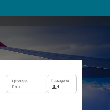
Passagerer
Hjemrejse
Dato
1