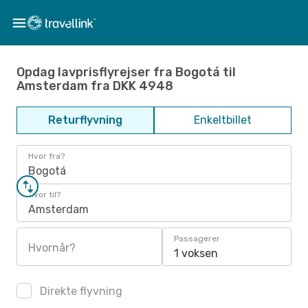
Opdag lavprisflyrejser fra Bogotá til
Amsterdam fra DKK 4948
Returflyvning
Enkeltbillet
Hvor fra?
Bogotá
Hvor til?
Amsterdam
Passagerer
Hvornår?
1 voksen
Direkte flyvning