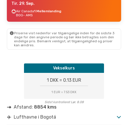
Tir. 29. Sep.
Air Canada
1 Mellemlanding
BOG
- AMS
Priserne vist nedenfor var tilgængelige inden for de sidste 3
dage for den angivne periode og bør ikke betragtes som den
endelige pris. Bemærk venligst, at tilgængelighed og priser
kan ændres.
Vekselkurs
1 DKK = 0.13 EUR
1 EUR = 7.53 DKK
Sidst kontrolleret Lør. 8.08
Afstand:
8854 kms
Lufthavne i Bogotá