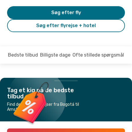
Søg efter fly
Søg efter flyrejse + hotel
Bedste tilbud
Billigste dage
Ofte stillede spørgsmål
Tag et kig på de bedste
tilbud
Find de billigste flyrejser fra Bogotá til
Amsterdam