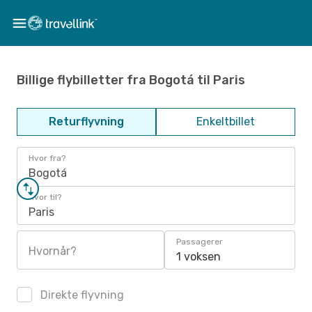
Billige flybilletter fra Bogotá til Paris
Returflyvning
Enkeltbillet
Hvor fra?
Bogotá
Hvor til?
Paris
Passagerer
Hvornår?
1 voksen
Direkte flyvning