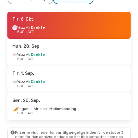
Tir. 6. Okt.
Tir. 6. Okt.
- Tir. 13. Okt.
Wizz Air
Wizz Air
Direkte
Direkte
BUD
BUD
- AYT
- AYT
Wizz Air
Direkte
AYT
- BUD
Man. 28. Sep.
Tor. 10. Sep.
Wizz Air
Direkte
- Tir. 15. Sep.
BUD
- AYT
Wizz Air
Direkte
BUD
- AYT
Pegasus Airlines
Tir. 1. Sep.
1 Mellemlanding
AYT
- BUD
Wizz Air
Direkte
BUD
- AYT
Tir. 1. Sep.
- Søn. 6. Sep.
Søn. 20. Sep.
Wizz Air
Direkte
BUD
- AYT
Pegasus Airlines
1 Mellemlanding
Pegasus Airlines
BUD
- AYT
1 Mellemlanding
AYT
- BUD
Priserne vist nedenfor var tilgængelige inden for de sidste 3
dage for den angivne periode og bør ikke betragtes som den