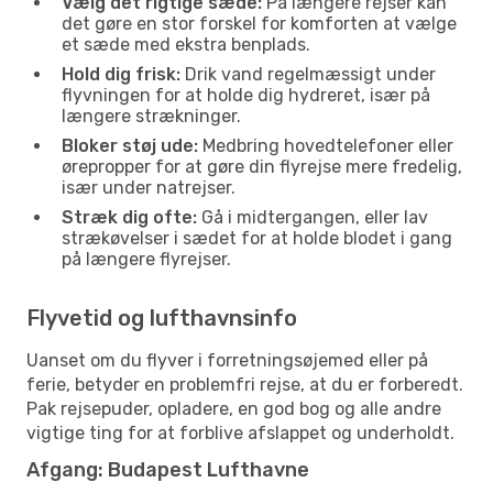
Vælg det rigtige sæde:
På længere rejser kan
det gøre en stor forskel for komforten at vælge
et sæde med ekstra benplads.
Hold dig frisk:
Drik vand regelmæssigt under
flyvningen for at holde dig hydreret, især på
længere strækninger.
Bloker støj ude:
Medbring hovedtelefoner eller
ørepropper for at gøre din flyrejse mere fredelig,
især under natrejser.
Stræk dig ofte:
Gå i midtergangen, eller lav
strækøvelser i sædet for at holde blodet i gang
på længere flyrejser.
Flyvetid og lufthavnsinfo
Uanset om du flyver i forretningsøjemed eller på
ferie, betyder en problemfri rejse, at du er forberedt.
Pak rejsepuder, opladere, en god bog og alle andre
vigtige ting for at forblive afslappet og underholdt.
Afgang: Budapest Lufthavne