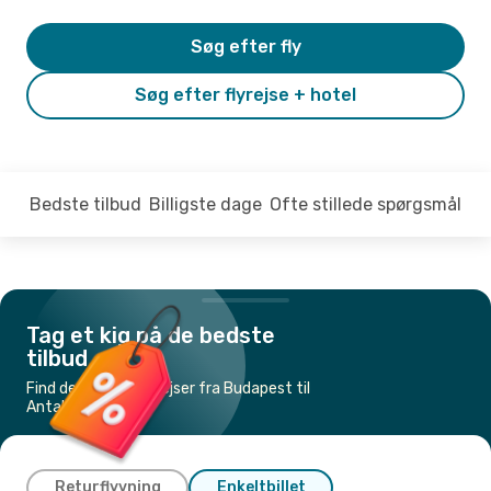
Søg efter fly
Søg efter flyrejse + hotel
Bedste tilbud
Billigste dage
Ofte stillede spørgsmål
Tag et kig på de bedste
tilbud
Find de billigste flyrejser fra Budapest til
Antalya
Returflyvning
Enkeltbillet