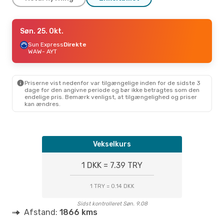
Tor. 10. Sep.
Søn. 25. Okt.
- Man. 14. Sep.
Sun Express
Sun Express
Direkte
Direkte
WAW
WAW
- AYT
- AYT
Corendon Airlines
Direkte
AYT
- WAW
Priserne vist nedenfor var tilgængelige inden for de sidste 3
Tor. 27. Aug.
- Tir. 1. Sep.
dage for den angivne periode og bør ikke betragtes som den
endelige pris. Bemærk venligst, at tilgængelighed og priser
Sun Express
Direkte
kan ændres.
WAW
- AYT
Sun Express
Direkte
AYT
- WAW
Vekselkurs
1 DKK = 7.39 TRY
1 TRY = 0.14 DKK
Sidst kontrolleret Søn. 9.08
Afstand:
1866 kms