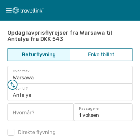
Opdag lavprisflyrejser fra Warsawa til
Antalya fra DKK 543
Returflyvning
Enkeltbillet
Hvor fra?
Warsawa
Hvor til?
Antalya
Passagerer
Hvornår?
1 voksen
Direkte flyvning