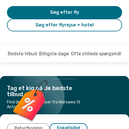
Søg efter fly
Søg efter flyrejse + hotel
Bedste tilbud
Billigste dage
Ofte stillede spørgsmål
Tag et kig på de bedste
tilbud
Find de billigste flyrejser fra Warsawa til
Antalya
Returflyvning
Enkeltbillet