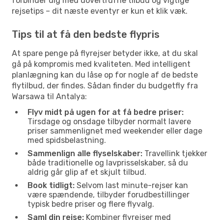
forbinder dig med uovertrufne tilbud og vigtige
rejsetips – dit næste eventyr er kun et klik væk.
Tips til at få den bedste flypris
At spare penge på flyrejser betyder ikke, at du skal
gå på kompromis med kvaliteten. Med intelligent
planlægning kan du låse op for nogle af de bedste
flytilbud, der findes. Sådan finder du budgetfly fra
Warsawa til Antalya:
Flyv midt på ugen for at få bedre priser:
Tirsdage og onsdage tilbyder normalt lavere
priser sammenlignet med weekender eller dage
med spidsbelastning.
Sammenlign alle flyselskaber:
Travellink tjekker
både traditionelle og lavprisselskaber, så du
aldrig går glip af et skjult tilbud.
Book tidligt:
Selvom last minute-rejser kan
være spændende, tilbyder forudbestillinger
typisk bedre priser og flere flyvalg.
Saml din rejse:
Kombiner flyrejser med