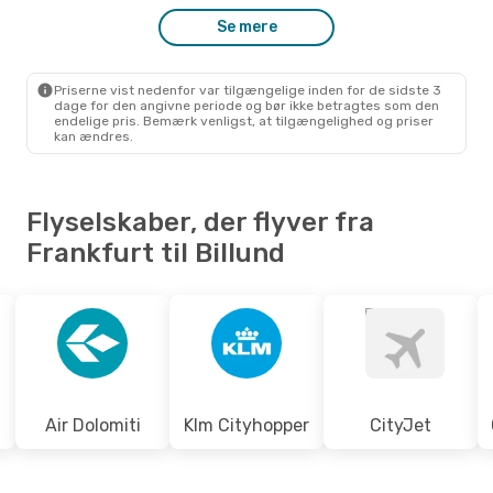
Se mere
Fre. 18. Sep.
- Søn. 20. Sep.
Lufthansa
Direkte
Priserne vist nedenfor var tilgængelige inden for de sidste 3
FRA
- BLL
dage for den angivne periode og bør ikke betragtes som den
Lufthansa
Direkte
endelige pris. Bemærk venligst, at tilgængelighed og priser
BLL
- FRA
kan ændres.
Flyselskaber, der flyver fra
Frankfurt til Billund
Air Dolomiti
Klm Cityhopper
CityJet