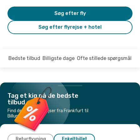
Søg efter fly
Søg efter flyrejse + hotel
Bedste tilbud
Billigste dage
Ofte stillede spørgsmål
Tag et kig på de bedste
tilbud
Find de billigste flyrejser fra Frankfurt til
Billund
Returflyvning
Enkeltbillet