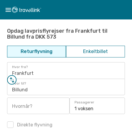
Opdag lavprisflyrejser fra Frankfurt til
Billund fra DKK 573
Returflyvning
Enkeltbillet
Hvor fra?
Frankfurt
Hvor til?
Billund
Passagerer
Hvornår?
1 voksen
Direkte flyvning