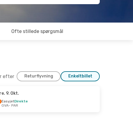
Ofte stillede spørgsmål
er efter
Returflyvning
Enkeltbillet
re. 9. Okt.
Easyjet
Direkte
GVA
- PAR