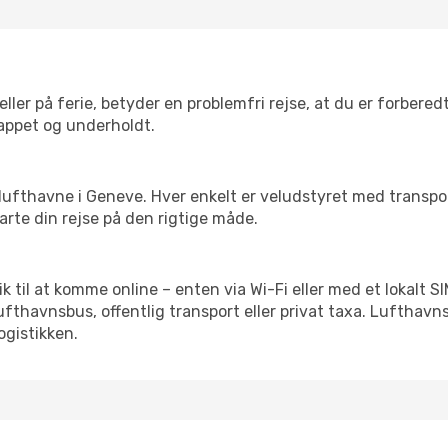
ler på ferie, betyder en problemfri rejse, at du er forbered
slappet og underholdt.
rre lufthavne i Geneve. Hver enkelt er veludstyret med transp
tarte din rejse på den rigtige måde.
blik til at komme online – enten via Wi-Fi eller med et lokalt
lufthavnsbus, offentlig transport eller privat taxa. Luftha
ogistikken.