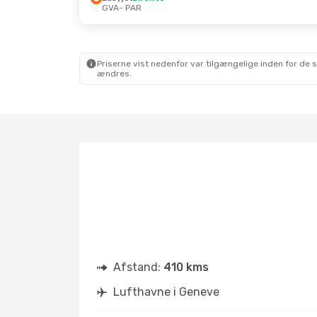
GVA
- PAR
Priserne vist nedenfor var tilgængelige inden for de 
ændres.
Afstand:
410 kms
Lufthavne i Geneve