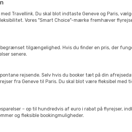
in
 med Travellink. Du skal blot indtaste Geneve og Paris, vælge
ler fleksibilitet. Vores "Smart Choice"-mærke fremhæver flyrej
begrænset tilgængelighed. Hvis du finder en pris, der funger
elser senere.
pontane rejsende. Selv hvis du booker tæt på din afrejseda
ejser fra Geneve til Paris. Du skal blot være fleksibel med 
arelser – op til hundredvis af euro i rabat på flyrejser, ind
lemmer og fleksible bookingmuligheder.