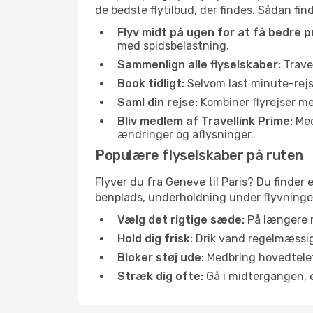
de bedste flytilbud, der findes. Sådan fin
Flyv midt på ugen for at få bedre pr
med spidsbelastning.
Sammenlign alle flyselskaber:
Travel
Book tidligt:
Selvom last minute-rejse
Saml din rejse:
Kombiner flyrejser med
Bliv medlem af Travellink Prime:
Medl
ændringer og aflysninger.
Populære flyselskaber på ruten
Flyver du fra Geneve til Paris? Du finder 
benplads, underholdning under flyvningen 
Vælg det rigtige sæde:
På længere r
Hold dig frisk:
Drik vand regelmæssigt
Bloker støj ude:
Medbring hovedtelefo
Stræk dig ofte:
Gå i midtergangen, el