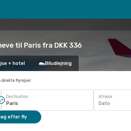
eve til Paris fra DKK 336
jse + hotel
Biludlejning
 direkte flyrejser
Destination
Afrejse
Dato
øg efter fly