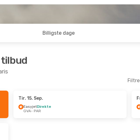
Billigste dage
 tilbud
aris
Filtr
Tir. 15. Sep.
F
 Aug.
- Ons. 26. Aug.
Easyjet
Direkte
GVA
- PAR
Direkte
AR
nce
Direkte
VA