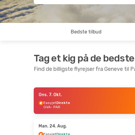
Bedste tilbud
Tag et kig på de bedste
Find de billigste flyrejser fra Geneve til P
Ons. 7. Okt.
Tir. 8. Sep.
- Ons. 9. Sep.
Man. 24.
Easyjet
Direkte
GVA
- PAR
Easyjet
Direkte
Easyjet
GVA
- PAR
GVA
- P
Easyjet
Direkte
Air Fra
PAR
- GVA
PAR
- G
Man. 24. Aug.
Easyjet
Direkte