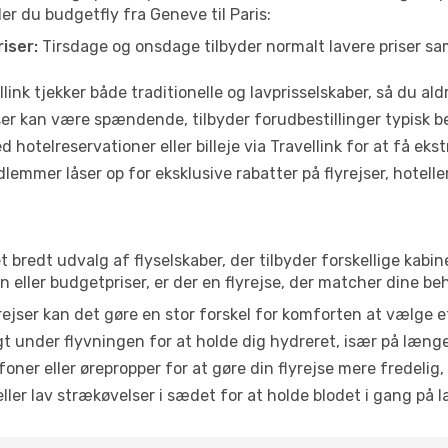
der du budgetfly fra Geneve til Paris:
iser:
Tirsdage og onsdage tilbyder normalt lavere priser 
link tjekker både traditionelle og lavprisselskaber, så du aldri
r kan være spændende, tilbyder forudbestillinger typisk bedr
 hotelreservationer eller billeje via Travellink for at få eks
emmer låser op for eksklusive rabatter på flyrejser, hoteller o
et bredt udvalg af flyselskaber, der tilbyder forskellige ka
eller budgetpriser, er der en flyrejse, der matcher dine be
ejser kan det gøre en stor forskel for komforten at vælge 
 under flyvningen for at holde dig hydreret, især på læng
ner eller ørepropper for at gøre din flyrejse mere fredelig,
ler lav strækøvelser i sædet for at holde blodet i gang på l