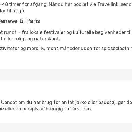
24-48 timer før afgang. Når du har booket via Travellink, se
ar til at gå.
eneve til Paris
et rundt – fra lokale festivaler og kulturelle begivenheder t
lt eller roligt og naturskønt.
tiviteter og mere liv, mens måneder uden for spidsbelastnin
. Uanset om du har brug for en let jakke eller badetøj, gør d
e eller en paraply, afhængigt af årstiden.