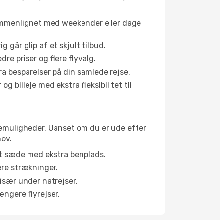
sammenlignet med weekender eller dage
g går glip af et skjult tilbud.
e priser og flere flyvalg.
tra besparelser på din samlede rejse.
g billeje med ekstra fleksibilitet til
binemuligheder. Uanset om du er ude efter
hov.
et sæde med ekstra benplads.
ere strækninger.
 især under natrejser.
ængere flyrejser.