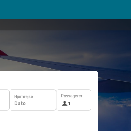
Passagerer
Hjemrejse
Dato
1