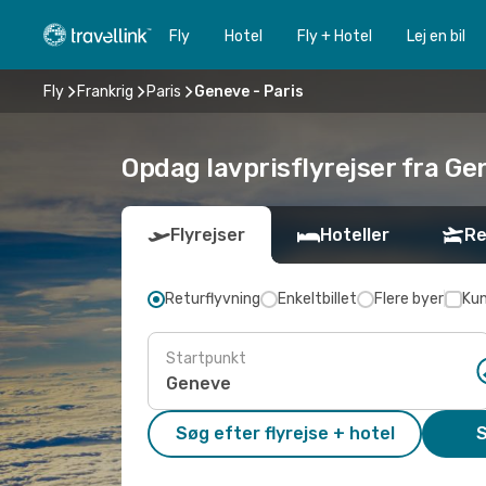
Fly
Hotel
Fly + Hotel
Lej en bil
Fly
Frankrig
Paris
Geneve - Paris
Opdag lavprisflyrejser fra Gen
Flyrejser
Hoteller
Re
Returflyvning
Enkeltbillet
Flere byer
Kun
Startpunkt
Søg efter flyrejse + hotel
S