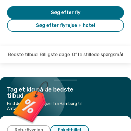
Søg efter fly
Søg efter flyrejse + hotel
Bedste tilbud
Billigste dage
Ofte stillede spørgsmål
Tag et kig på de bedste
tilbud
Find de billigste flyrejser fra Hamborg til
Antalya
Returflyvning
Enkeltbillet