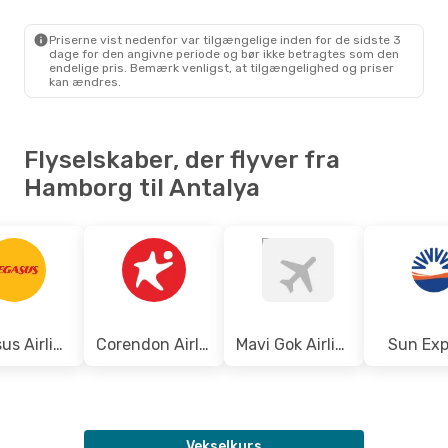
Pegasus Airlines
1 Mellemlanding
HAM
- AYT
Priserne vist nedenfor var tilgængelige inden for de sidste 3
Corendon Airlines
Direkte
dage for den angivne periode og bør ikke betragtes som den
AYT
- HAM
endelige pris. Bemærk venligst, at tilgængelighed og priser
kan ændres.
Flyselskaber, der flyver fra
Hamborg til Antalya
Pegasus Airlines
Corendon Airlines
Mavi Gok Airlines
Sun Exp
Vekselkurs