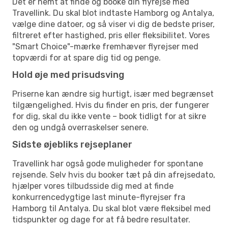
Det er nemt at finde og booke din flyrejse med
Travellink. Du skal blot indtaste Hamborg og Antalya,
vælge dine datoer, og så viser vi dig de bedste priser,
filtreret efter hastighed, pris eller fleksibilitet. Vores
"Smart Choice"-mærke fremhæver flyrejser med
topværdi for at spare dig tid og penge.
Hold øje med prisudsving
Priserne kan ændre sig hurtigt, især med begrænset
tilgængelighed. Hvis du finder en pris, der fungerer
for dig, skal du ikke vente – book tidligt for at sikre
den og undgå overraskelser senere.
Sidste øjebliks rejseplaner
Travellink har også gode muligheder for spontane
rejsende. Selv hvis du booker tæt på din afrejsedato,
hjælper vores tilbudsside dig med at finde
konkurrencedygtige last minute-flyrejser fra
Hamborg til Antalya. Du skal blot være fleksibel med
tidspunkter og dage for at få bedre resultater.