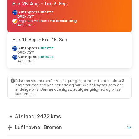
Fre. 28. Aug.
- Tor. 3. Sep.
Sun Express
Direkte
BRE
- AYT
Pegasus Airlines
1 Mellemlanding
AYT
- BRE
Fre. 11. Sep.
- Fre. 18. Sep.
Sun Express
Direkte
BRE
- AYT
Sun Express
Direkte
AYT
- BRE
Priserne vist nedenfor var tilgængelige inden for de sidste 3
dage for den angivne periode og bør ikke betragtes som den
endelige pris. Bemærk venligst, at tilgængelighed og priser
kan ændres.
Afstand:
2472 kms
Lufthavne i Bremen