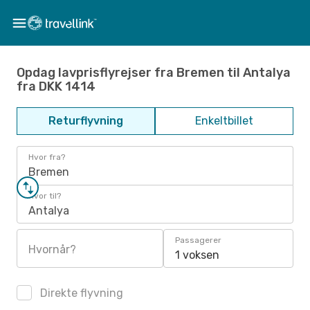
Opdag lavprisflyrejser fra Bremen til Antalya
fra DKK 1414
Returflyvning
Enkeltbillet
Hvor fra?
Bremen
Hvor til?
Antalya
Passagerer
Hvornår?
1 voksen
Direkte flyvning