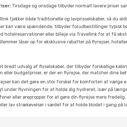
iser:
Tirsdage og onsdage tilbyder normalt lavere priser 
link tjekker både traditionelle og lavprisselskaber, så du aldri
r kan være spændende, tilbyder forudbestillinger typisk bedr
 hotelreservationer eller billeje via Travellink for at få eks
emmer låser op for eksklusive rabatter på flyrejser, hoteller o
r et bredt udvalg af flyselskaber, der tilbyder forskellige k
eller budgetpriser, er der en flyrejse, der matcher dine be
ejser kan det gøre en stor forskel for komforten at vælge 
 under flyvningen for at holde dig hydreret, især på læng
ner eller ørepropper for at gøre din flyrejse mere fredelig,
ler lav strækøvelser i sædet for at holde blodet i gang på l