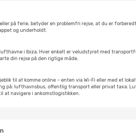
ler på ferie, betyder en problemfri rejse, at du er forbered
slappet og underholdt.
re lufthavne i Ibiza. Hver enkelt er veludstyret med transport
tarte din rejse på den rigtige måde.
jeblik til at komme online – enten via Wi-Fi eller med et lok
g på: lufthavnsbus, offentlig transport eller privat taxa. 
il at navigere i ankomstlogistikken.
in