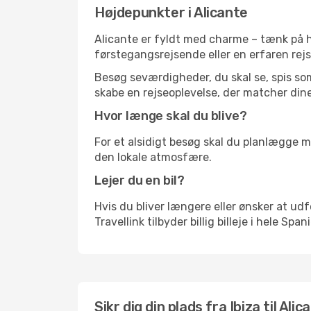
Højdepunkter i Alicante
Alicante er fyldt med charme – tænk på h
førstegangsrejsende eller en erfaren rejs
Besøg seværdigheder, du skal se, spis som 
skabe en rejseoplevelse, der matcher dine
Hvor længe skal du blive?
For et alsidigt besøg skal du planlægge mi
den lokale atmosfære.
Lejer du en bil?
Hvis du bliver længere eller ønsker at udfo
Travellink tilbyder billig billeje i hele Spa
Sikr dig din plads fra Ibiza til Alic