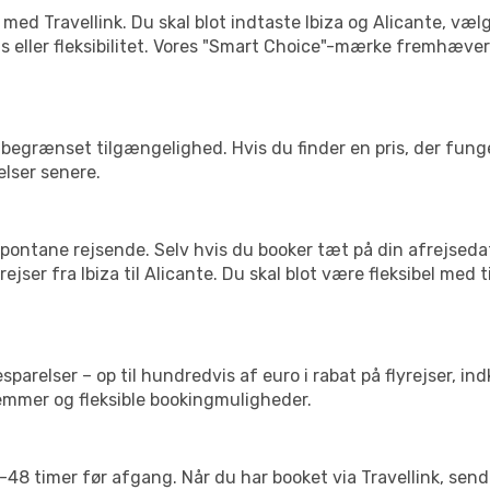
 med Travellink. Du skal blot indtaste Ibiza og Alicante, vælg
pris eller fleksibilitet. Vores "Smart Choice"-mærke fremhæve
begrænset tilgængelighed. Hvis du finder en pris, der funger
elser senere.
pontane rejsende. Selv hvis du booker tæt på din afrejseda
jser fra Ibiza til Alicante. Du skal blot være fleksibel med
arelser – op til hundredvis af euro i rabat på flyrejser, ind
lemmer og fleksible bookingmuligheder.
24-48 timer før afgang. Når du har booket via Travellink, se