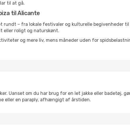
ar til at gå.
iza til Alicante
et rundt – fra lokale festivaler og kulturelle begivenheder ti
lt eller roligt og naturskønt.
tiviteter og mere liv, mens måneder uden for spidsbelastnin
ker. Uanset om du har brug for en let jakke eller badetøj, gø
e eller en paraply, afhængigt af årstiden.