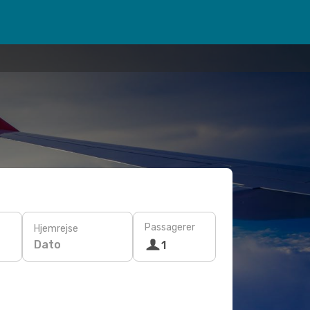
Passagerer
Hjemrejse
Dato
1