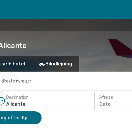
l Alicante
jse + hotel
Biludlejning
 direkte flyrejser
Destination
Afrejse
Dato
øg efter fly