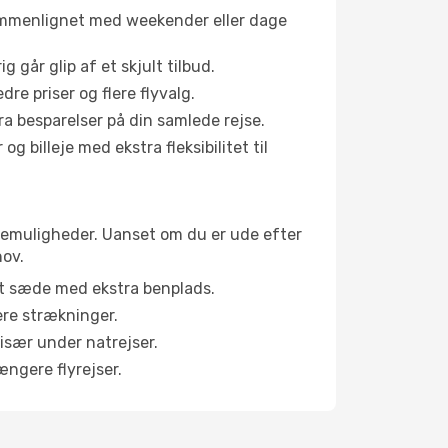
sammenlignet med weekender eller dage
g går glip af et skjult tilbud.
e priser og flere flyvalg.
tra besparelser på din samlede rejse.
g billeje med ekstra fleksibilitet til
abinemuligheder. Uanset om du er ude efter
hov.
et sæde med ekstra benplads.
ere strækninger.
 især under natrejser.
ængere flyrejser.