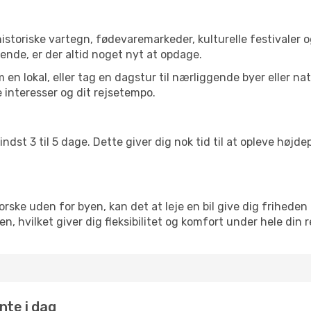
istoriske vartegn, fødevaremarkeder, kulturelle festivaler
ende, er der altid noget nyt at opdage.
en lokal, eller tag en dagstur til nærliggende byer eller na
 interesser og dit rejsetempo.
ndst 3 til 5 dage. Dette giver dig nok tid til at opleve høj
rske uden for byen, kan det at leje en bil give dig friheden 
nien, hvilket giver dig fleksibilitet og komfort under hele din r
ante i dag