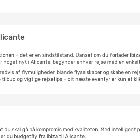
Alicante
onen – det er en sindstilstand. Uanset om du forlader Ibiza
ller noget nyt i Alicante, begynder enhver rejse med en enkel
vis af flymuligheder, blande flyselskaber og skabe en rejsepl
tilbud og vigtige rejsetips – dit næste eventyr er kun et kli
 at du skal gå på kompromis med kvaliteten. Med intelligent 
er du budgetfly fra Ibiza til Alicante: