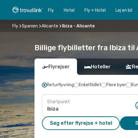
Fly
Hotel
Fly + Hotel
Lej en bil
Fly
Spanien
Alicante
Ibiza - Alicante
Billige flybilletter fra Ibiza ti
Flyrejser
Hoteller
Re
Returflyvning
Enkeltbillet
Flere byer
Kun
Startpunkt
Søg efter flyrejse + hotel
S