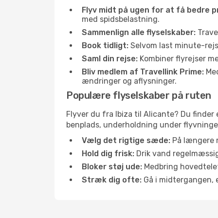
Flyv midt på ugen for at få bedre pr
med spidsbelastning.
Sammenlign alle flyselskaber:
Travel
Book tidligt:
Selvom last minute-rejse
Saml din rejse:
Kombiner flyrejser med
Bliv medlem af Travellink Prime:
Medl
ændringer og aflysninger.
Populære flyselskaber på ruten
Flyver du fra Ibiza til Alicante? Du finde
benplads, underholdning under flyvningen 
Vælg det rigtige sæde:
På længere r
Hold dig frisk:
Drik vand regelmæssigt
Bloker støj ude:
Medbring hovedtelefo
Stræk dig ofte:
Gå i midtergangen, el