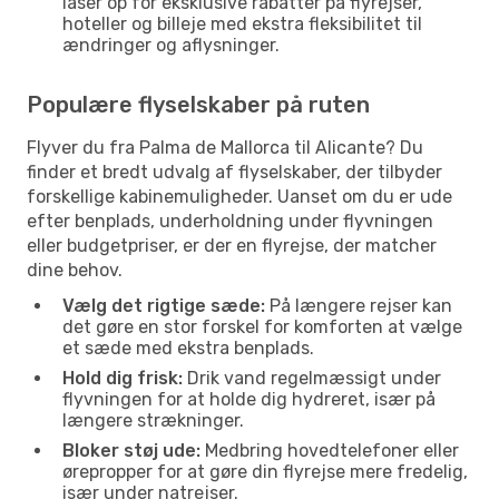
låser op for eksklusive rabatter på flyrejser,
hoteller og billeje med ekstra fleksibilitet til
ændringer og aflysninger.
Populære flyselskaber på ruten
Flyver du fra Palma de Mallorca til Alicante? Du
finder et bredt udvalg af flyselskaber, der tilbyder
forskellige kabinemuligheder. Uanset om du er ude
efter benplads, underholdning under flyvningen
eller budgetpriser, er der en flyrejse, der matcher
dine behov.
Vælg det rigtige sæde:
På længere rejser kan
det gøre en stor forskel for komforten at vælge
et sæde med ekstra benplads.
Hold dig frisk:
Drik vand regelmæssigt under
flyvningen for at holde dig hydreret, især på
længere strækninger.
Bloker støj ude:
Medbring hovedtelefoner eller
ørepropper for at gøre din flyrejse mere fredelig,
især under natrejser.