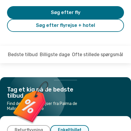
Søg efter fly
Søg efter flyrejse + hotel
Bedste tilbud
Billigste dage
Ofte stillede spørgsmål
Tag et kig på de bedste
tilbud
Find de billigste flyrejser fra Palma de
Mallorca til Alicante
Returflyvning
Enkeltbillet