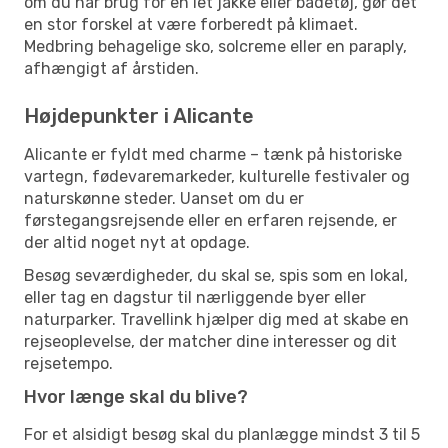
om du har brug for en let jakke eller badetøj, gør det
en stor forskel at være forberedt på klimaet.
Medbring behagelige sko, solcreme eller en paraply,
afhængigt af årstiden.
Højdepunkter i Alicante
Alicante er fyldt med charme – tænk på historiske
vartegn, fødevaremarkeder, kulturelle festivaler og
naturskønne steder. Uanset om du er
førstegangsrejsende eller en erfaren rejsende, er
der altid noget nyt at opdage.
Besøg seværdigheder, du skal se, spis som en lokal,
eller tag en dagstur til nærliggende byer eller
naturparker. Travellink hjælper dig med at skabe en
rejseoplevelse, der matcher dine interesser og dit
rejsetempo.
Hvor længe skal du blive?
For et alsidigt besøg skal du planlægge mindst 3 til 5