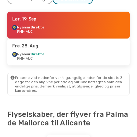
Lør. 5. Sep.
Lør. 19. Sep.
- Søn. 6. Sep.
Ryanair
Ryanair
Direkte
Direkte
PMI
PMI
- ALC
- ALC
Ryanair
Direkte
ALC
- PMI
Fre. 28. Aug.
Ryanair
Direkte
PMI
- ALC
Priserne vist nedenfor var tilgængelige inden for de sidste 3
dage for den angivne periode og bør ikke betragtes som den
endelige pris. Bemærk venligst, at tilgængelighed og priser
kan ændres.
Flyselskaber, der flyver fra Palma
de Mallorca til Alicante