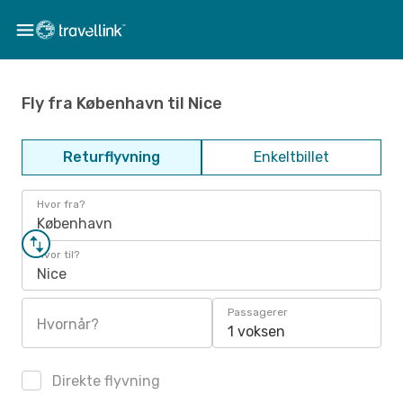
Fly fra København til Nice
Returflyvning
Enkeltbillet
Hvor fra?
København
Hvor til?
Nice
Passagerer
Hvornår?
1 voksen
Direkte flyvning