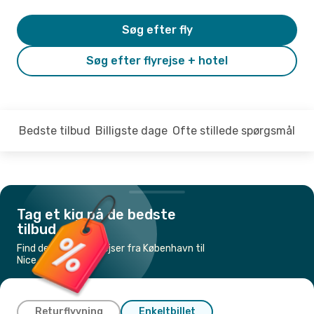
Søg efter fly
Søg efter flyrejse + hotel
Bedste tilbud
Billigste dage
Ofte stillede spørgsmål
Tag et kig på de bedste
tilbud
Find de billigste flyrejser fra København til
Nice
Returflyvning
Enkeltbillet