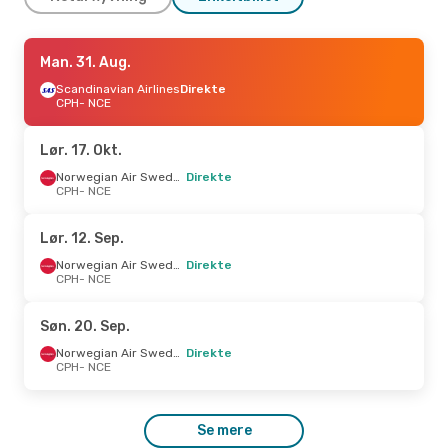
Man. 31. Aug.
Man. 31. Aug.
- Fre. 4. Sep.
Scandinavian Airlines
Scandinavian Airlines
Direkte
Direkte
CPH
CPH
- NCE
- NCE
Scandinavian Airlines
Direkte
NCE
- CPH
Lør. 17. Okt.
Tir. 29. Sep.
- Tir. 29. Sep.
Norwegian Air Sweden
Direkte
CPH
- NCE
Scandinavian Airlines
Direkte
CPH
- NCE
Norwegian Air Sweden
Lør. 12. Sep.
Direkte
NCE
- CPH
Norwegian Air Sweden
Direkte
CPH
- NCE
Ons. 9. Sep.
- Ons. 16. Sep.
Søn. 20. Sep.
Scandinavian Airlines
Direkte
CPH
- NCE
Norwegian Air Sweden
Direkte
Norwegian Air Sweden
CPH
- NCE
Direkte
NCE
- CPH
Se mere
Søn. 20. Sep.
- Tor. 24. Sep.