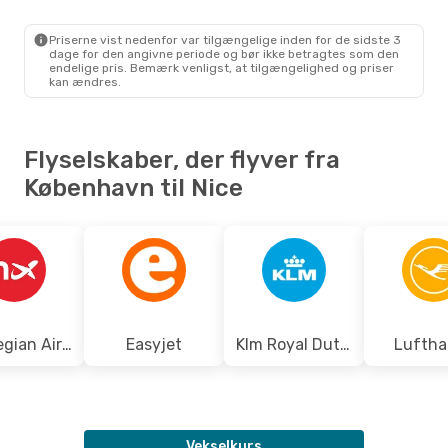
Scandinavian Airlines
Direkte
CPH
- NCE
Priserne vist nedenfor var tilgængelige inden for de sidste 3
Norwegian Air Sweden
dage for den angivne periode og bør ikke betragtes som den
Direkte
endelige pris. Bemærk venligst, at tilgængelighed og priser
NCE
- CPH
kan ændres.
Flyselskaber, der flyver fra
København til Nice
Norwegian Air Sweden
Easyjet
Klm Royal Dutch Airlines
Luftha
Vekselkurs