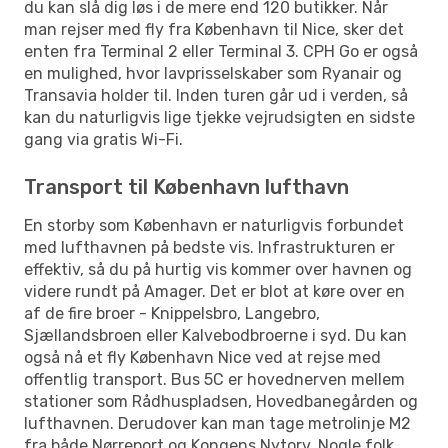
du kan slå dig løs i de mere end 120 butikker. Når
man rejser med fly fra København til Nice, sker det
enten fra Terminal 2 eller Terminal 3. CPH Go er også
en mulighed, hvor lavprisselskaber som Ryanair og
Transavia holder til. Inden turen går ud i verden, så
kan du naturligvis lige tjekke vejrudsigten en sidste
gang via gratis Wi-Fi.
Transport til København lufthavn
En storby som København er naturligvis forbundet
med lufthavnen på bedste vis. Infrastrukturen er
effektiv, så du på hurtig vis kommer over havnen og
videre rundt på Amager. Det er blot at køre over en
af de fire broer - Knippelsbro, Langebro,
Sjællandsbroen eller Kalvebodbroerne i syd. Du kan
også nå et fly København Nice ved at rejse med
offentlig transport. Bus 5C er hovednerven mellem
stationer som Rådhuspladsen, Hovedbanegården og
lufthavnen. Derudover kan man tage metrolinje M2
fra både Nørreport og Kongens Nytorv. Nogle folk