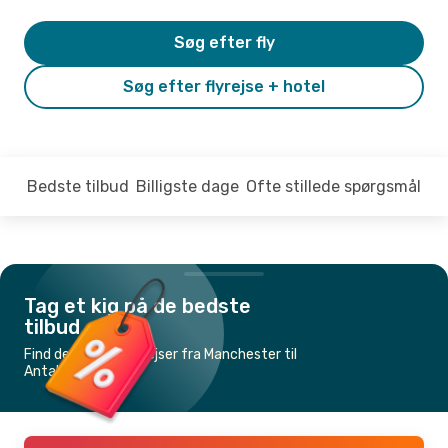
Søg efter fly
Søg efter flyrejse + hotel
Bedste tilbud
Billigste dage
Ofte stillede spørgsmål
Tag et kig på de bedste
tilbud
Find de billigste flyrejser fra Manchester til
Antalya