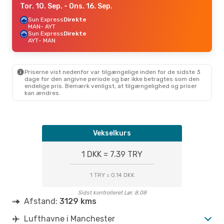
Tor. 10. Sep.
- Ons. 16. Sep.
Sun Express
Direkte
MAN
- AYT
Sun Express
Direkte
AYT
- MAN
Priserne vist nedenfor var tilgængelige inden for de sidste 3
dage for den angivne periode og bør ikke betragtes som den
endelige pris. Bemærk venligst, at tilgængelighed og priser
kan ændres.
Vekselkurs
1 DKK = 7.39 TRY
1 TRY = 0.14 DKK
Sidst kontrolleret Lør. 8.08
Afstand:
3129 kms
Lufthavne i Manchester