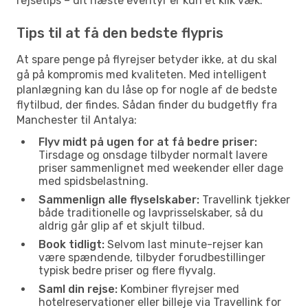
rejsetips – dit næste eventyr er kun et klik væk.
Tips til at få den bedste flypris
At spare penge på flyrejser betyder ikke, at du skal
gå på kompromis med kvaliteten. Med intelligent
planlægning kan du låse op for nogle af de bedste
flytilbud, der findes. Sådan finder du budgetfly fra
Manchester til Antalya:
Flyv midt på ugen for at få bedre priser:
Tirsdage og onsdage tilbyder normalt lavere
priser sammenlignet med weekender eller dage
med spidsbelastning.
Sammenlign alle flyselskaber:
Travellink tjekker
både traditionelle og lavprisselskaber, så du
aldrig går glip af et skjult tilbud.
Book tidligt:
Selvom last minute-rejser kan
være spændende, tilbyder forudbestillinger
typisk bedre priser og flere flyvalg.
Saml din rejse:
Kombiner flyrejser med
hotelreservationer eller billeje via Travellink for